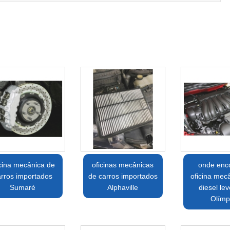
icina mecânica de
oficinas mecânicas
onde enco
arros importados
de carros importados
oficina mec
Sumaré
Alphaville
diesel lev
Olímp