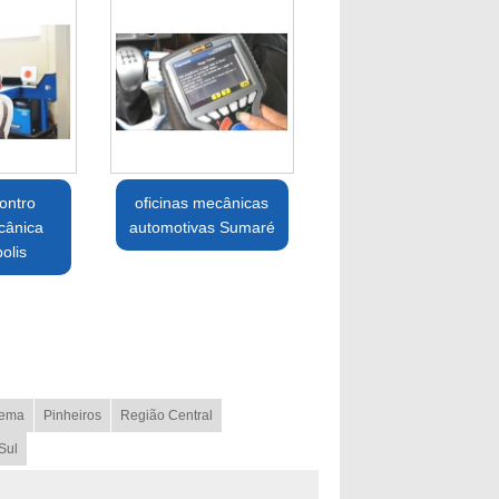
ontro
oficinas mecânicas
cânica
automotivas Sumaré
olis
ema
Pinheiros
Região Central
Sul