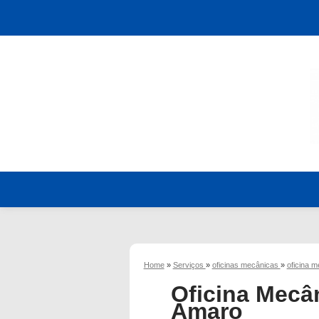
Home
»
Serviços
»
oficinas mecânicas
»
oficina 
Oficina Mecâ
Amaro