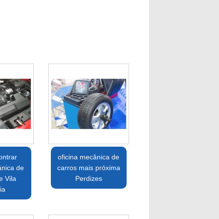
ntrar
oficina mecânica de
ânica de
carros mais próxima
e Vila
Perdizes
ia