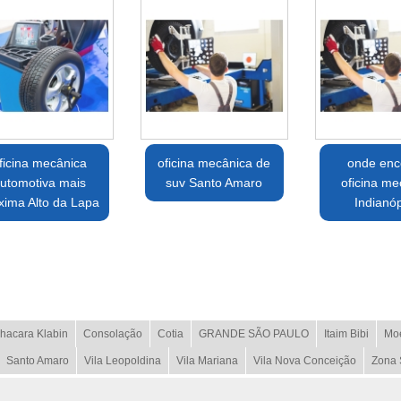
ficina mecânica
oficina mecânica de
onde enc
utomotiva mais
suv Santo Amaro
oficina me
xima Alto da Lapa
Indianóp
hacara Klabin
Consolação
Cotia
GRANDE SÃO PAULO
Itaim Bibi
Mo
Santo Amaro
Vila Leopoldina
Vila Mariana
Vila Nova Conceição
Zona 