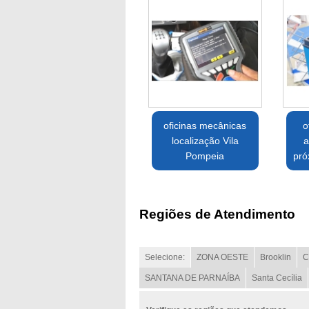
oficinas mecânicas
o
localização Vila
a
Pompeia
pró
Regiões de Atendimento
Selecione:
ZONA OESTE
Brooklin
C
SANTANA DE PARNAÍBA
Santa Cecília