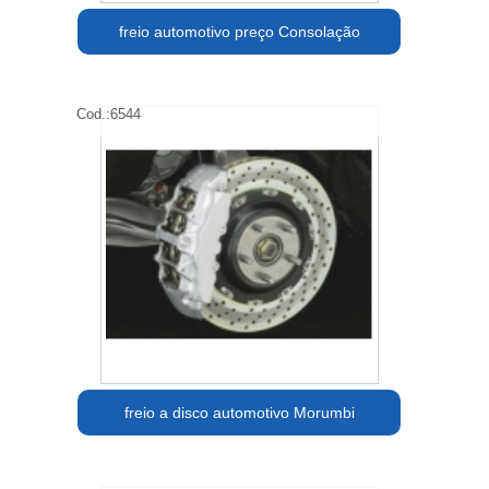
freio automotivo preço Consolação
Cod.:
6544
freio a disco automotivo Morumbi