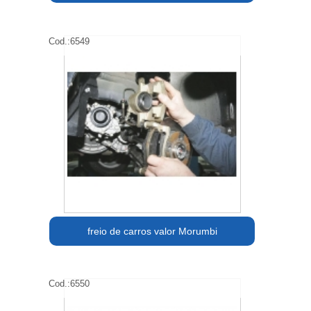
Cod.:
6549
freio de carros valor Morumbi
Cod.:
6550