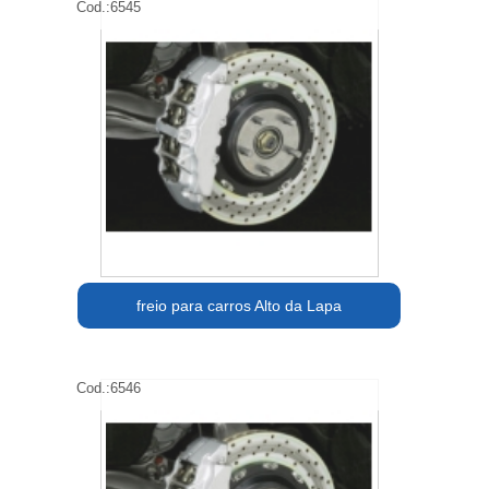
Cod.:
6545
freio para carros Alto da Lapa
Cod.:
6546