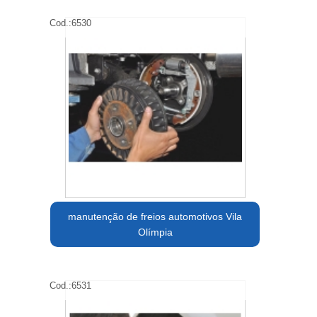
Cod.:
6530
manutenção de freios automotivos Vila
Olímpia
Cod.:
6531