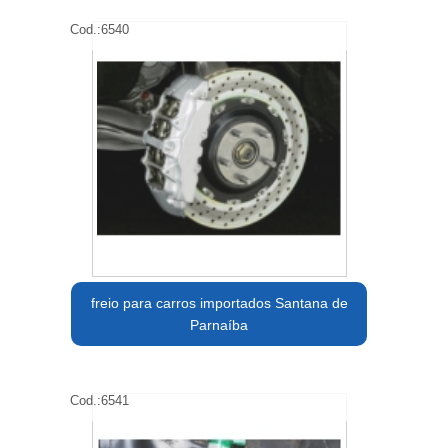
Cod.:
6540
freio para carros importados Santana de
Parnaíba
Cod.:
6541