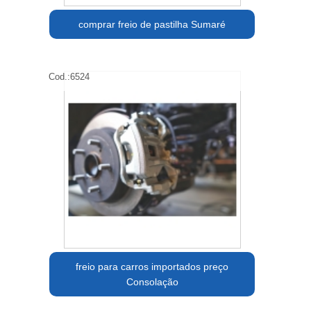
comprar freio de pastilha Sumaré
Cod.:
6524
freio para carros importados preço
Consolação