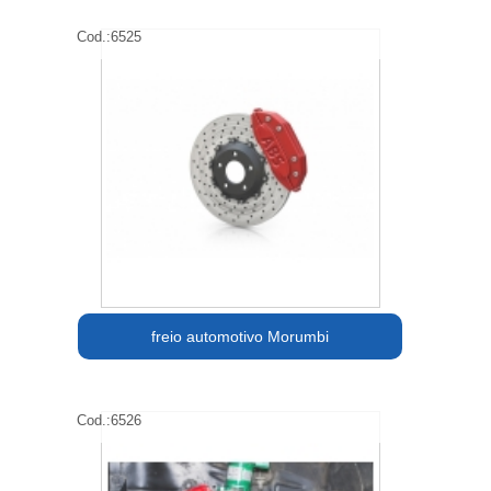
Cod.:
6525
freio automotivo Morumbi
Cod.:
6526