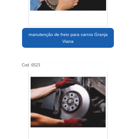
manutenção de freio para carros Granja
Viana
Cod.:
6523