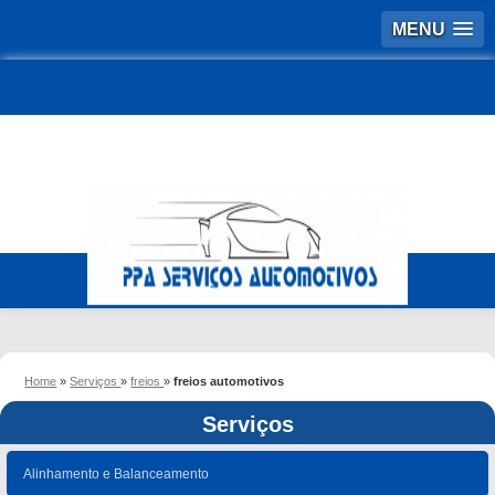
MENU
Home
»
Serviços
»
freios
»
freios automotivos
Serviços
Alinhamento e Balanceamento