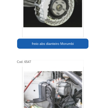
freio abs dianteiro Morumbi
Cod.:
6547