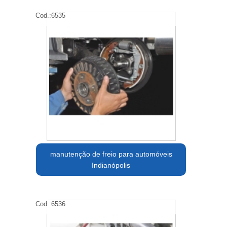
Cod.:
6535
manutenção de freio para automóveis
Indianópolis
Cod.:
6536