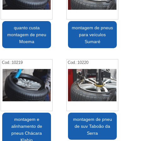
quanto custa
montagem de pneus
montagem de pneu
para veículos
Moema
Sumaré
Cod.:
10219
Cod.:
10220
montagem e
montagem de pneu
alinhamento de
de suv Taboão da
pneus Chácara
Serra
Klabin