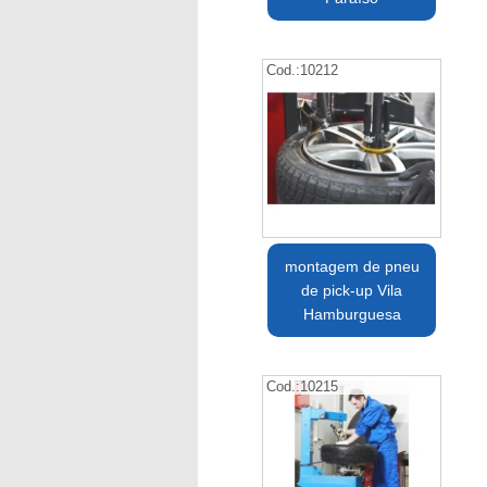
Cod.:
10212
montagem de pneu
de pick-up Vila
Hamburguesa
Cod.:
10215