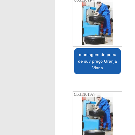
Cod.:
10194
montagem de pneu
de suv preço Granja
Viana
Cod.:
10197