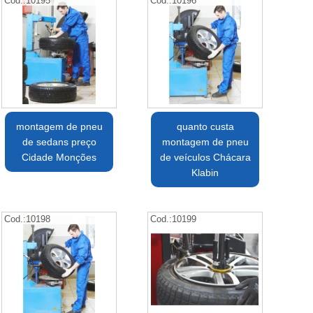
Cod.:
10195
Cod.:
10196
montagem de pneu
quanto custa
de sedans preço
montagem de pneu
Cidade Monções
de veículos Chácara
Klabin
Cod.:
10198
Cod.:
10199