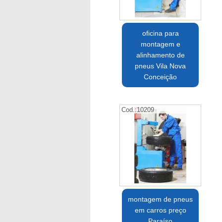
oficina para
montagem e
alinhamento de
pneus Vila Nova
Conceição
Cod.:
10209
montagem de pneus
em carros preço
Paraíso