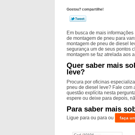
Gostou? compartilhe!
Em busca de mais informações
de montagem de pneu para vans, 
montagem de pneu de diesel leve
segurança um de seus pontos ch
montagem se faz atrelada aos 
Quer saber mais so
leve?
Procura por oficinas especializ
pneu de diesel leve? Fale com a
questão explícita nesta pergunt
espere ou deixe para depois, nã
Para saber mais so
Ligue para
ou para
ou
faça u