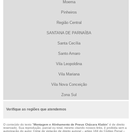
Moema
Pinheiros
Região Central
SANTANA DE PARNAÍBA
Santa Cecília
Santo Amaro
Vila Leopoldina
Vila Mariana
Vila Nova Conceição
Zona Sul
Verifique as regiões que atendemos
O conteúdo do texto "
Montagem e Alinhamento de Pneus Chácara Klabin
" é de direito
reservado. Sua reprodução, parcial ou total, mesmo citando nossos links, é proibida sem a
autorização do autor. Crime de violação de direito autoral – artigo 184 do Código Penal –