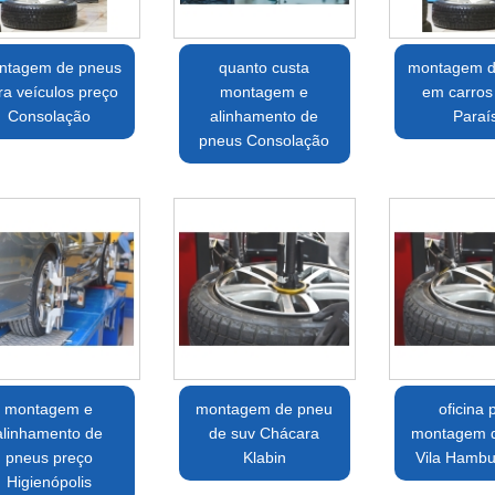
ntagem de pneus
quanto custa
montagem d
ra veículos preço
montagem e
em carros
Consolação
alinhamento de
Paraí
pneus Consolação
montagem e
montagem de pneu
oficina 
alinhamento de
de suv Chácara
montagem 
pneus preço
Klabin
Vila Hamb
Higienópolis