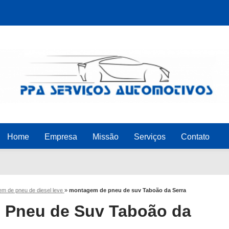
Home
Empresa
Missão
Serviços
Contato
m de pneu de diesel leve
»
montagem de pneu de suv Taboão da Serra
 Pneu de Suv Taboão da