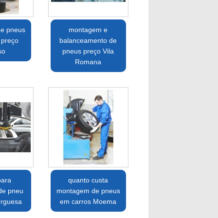
e pneus
montagem e
 preço
balanceamento de
so
pneus preço Vila
Romana
para
quanto custa
de pneu
montagem de pneus
urguesa
em carros Moema