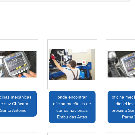
icinas mecânicas
onde encontrar
oficina mec
de suv Chácara
oficina mecânica de
diesel lev
Santo Antônio
carros nacionais
próxima Sa
Embu das Artes
Parna