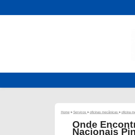
Home
»
Serviços
»
oficinas mecânicas
»
oficina 
Onde Encontr
Nacionais Pi