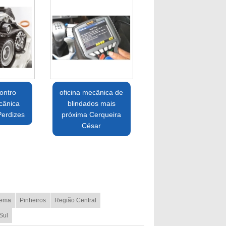
ontro
oficina mecânica de
cânica
blindados mais
Perdizes
próxima Cerqueira
César
ema
Pinheiros
Região Central
Sul