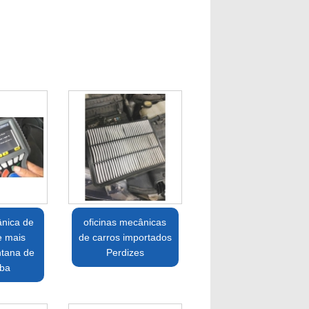
ânica de
oficinas mecânicas
e mais
de carros importados
ntana de
Perdizes
íba