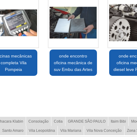
icinas mecânicas
onde encontro
onde enc
completa Vila
oficina mecânica de
oficina me
Pompeia
suv Embu das Artes
diesel leve 
hacara Klabin
Consolação
Cotia
GRANDE SÃO PAULO
Itaim Bibi
Mo
Santo Amaro
Vila Leopoldina
Vila Mariana
Vila Nova Conceição
Zona 