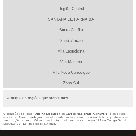
Região Central
SANTANA DE PARNAÍBA
Santa Cecília
Santo Amaro
Vila Leopoldina
Vila Mariana
Vila Nova Conceição
Zona Sul
Verifique as regiões que atendemos
O conteúdo do texto "
Oficina Mecânica de Carros Nacionais Alphaville
" é de direito
reservado. Sua reprodução, parcial ou total, mesmo citando nossos links, é proibida sem a
autorização do autor. Crime de violação de direito autoral – artigo 184 do Código Penal –
Lei 9610/98 - Lei de direitos autorais
.