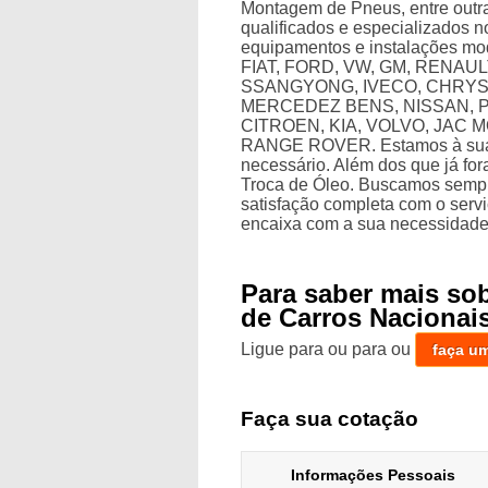
Montagem de Pneus, entre outras
qualificados e especializados 
equipamentos e instalações mo
FIAT, FORD, VW, GM, RENAUL
SSANGYONG, IVECO, CHRYSL
MERCEDEZ BENS, NISSAN, 
CITROEN, KIA, VOLVO, JAC
RANGE ROVER. Estamos à sua di
necessário. Além dos que já fo
Troca de Óleo. Buscamos sempre
satisfação completa com o servi
encaixa com a sua necessidade 
Para saber mais so
de Carros Nacionais
Ligue para
ou para
ou
faça u
Faça sua cotação
Informações Pessoais