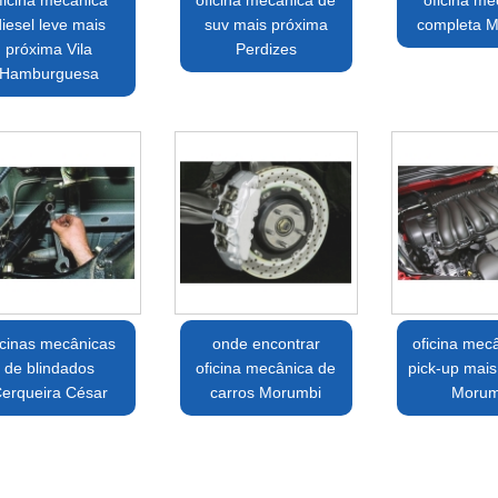
ficina mecânica
oficina mecânica de
oficina me
iesel leve mais
suv mais próxima
completa 
próxima Vila
Perdizes
Hamburguesa
icinas mecânicas
onde encontrar
oficina mec
de blindados
oficina mecânica de
pick-up mais
erqueira César
carros Morumbi
Morum