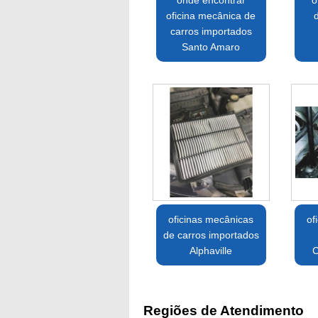
onde encontrar
o
oficina mecânica de
d
carros importados
Santo Amaro
oficinas mecânicas
of
de carros importados
Alphaville
C
Regiões de Atendimento