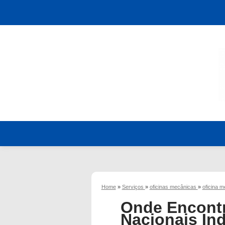
Home
»
Serviços
»
oficinas mecânicas
»
oficina 
Onde Encontr
Nacionais In