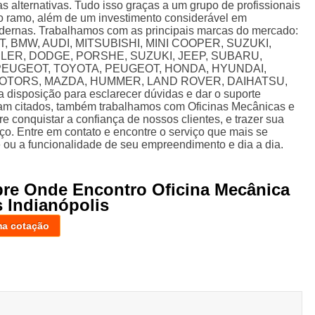
 alternativas. Tudo isso graças a um grupo de profissionais
no ramo, além de um investimento considerável em
dernas. Trabalhamos com as principais marcas do mercado:
T, BMW, AUDI, MITSUBISHI, MINI COOPER, SUZUKI,
ER, DODGE, PORSHE, SUZUKI, JEEP, SUBARU,
PEUGEOT, TOYOTA, PEUGEOT, HONDA, HYUNDAI,
 MOTORS, MAZDA, HUMMER, LAND ROVER, DAIHATSU,
sposição para esclarecer dúvidas e dar o suporte
ram citados, também trabalhamos com Oficinas Mecânicas e
 conquistar a confiança de nossos clientes, e trazer sua
ço. Entre em contato e encontre o serviço que mais se
ou a funcionalidade de seu empreendimento e dia a dia.
bre Onde Encontro Oficina Mecânica
 Indianópolis
ma cotação