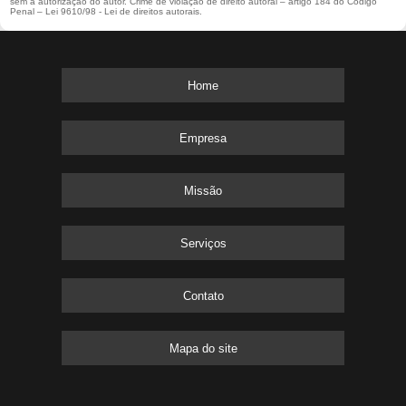
sem a autorização do autor. Crime de violação de direito autoral – artigo 184 do Código
Penal –
Lei 9610/98 - Lei de direitos autorais
.
Home
Empresa
Missão
Serviços
Contato
Mapa do site