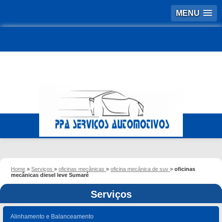
MENU
Home
»
Serviços
»
oficinas mecânicas
»
oficina mecânica de suv
»
oficinas
mecânicas diesel leve Sumaré
Serviços
Alinhamento e Balanceamento