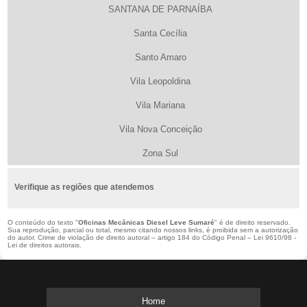
SANTANA DE PARNAÍBA
Santa Cecília
Santo Amaro
Vila Leopoldina
Vila Mariana
Vila Nova Conceição
Zona Sul
Verifique as regiões que atendemos
O conteúdo do texto "
Oficinas Mecânicas Diesel Leve Sumaré
" é de direito reservado.
Sua reprodução, parcial ou total, mesmo citando nossos links, é proibida sem a autorização
do autor. Crime de violação de direito autoral – artigo 184 do Código Penal –
Lei 9610/98 -
Lei de direitos autorais
.
Home