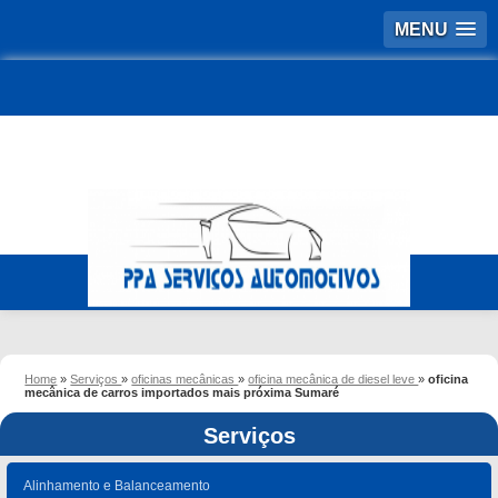
MENU
Home
»
Serviços
»
oficinas mecânicas
»
oficina mecânica de diesel leve
»
oficina
mecânica de carros importados mais próxima Sumaré
Serviços
Alinhamento e Balanceamento