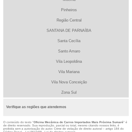
Pinheiros
Região Central
SANTANA DE PARNAÍBA
Santa Cecília
Santo Amaro
Vila Leopoldina
Vila Mariana
Vila Nova Conceição
Zona Sul
Verifique as regiões que atendemos
O conteúdo do texto "
Oficina Mecânica de Carros Importados Mais Próxima Sumaré
" é
de direito reservado. Sua reprodução, parcial ou total, mesmo citando nossos links, é
proibida sem a autorização do autor. Crime de violação de direito autoral – artigo 184 do
Código Penal –
Lei 9610/98 - Lei de direitos autorais
.