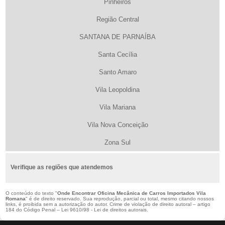
Pinheiros
Região Central
SANTANA DE PARNAÍBA
Santa Cecília
Santo Amaro
Vila Leopoldina
Vila Mariana
Vila Nova Conceição
Zona Sul
Verifique as regiões que atendemos
O conteúdo do texto "
Onde Encontrar Oficina Mecânica de Carros Importados Vila
Romana
" é de direito reservado. Sua reprodução, parcial ou total, mesmo citando nossos
links, é proibida sem a autorização do autor. Crime de violação de direito autoral – artigo
184 do Código Penal –
Lei 9610/98 - Lei de direitos autorais
.