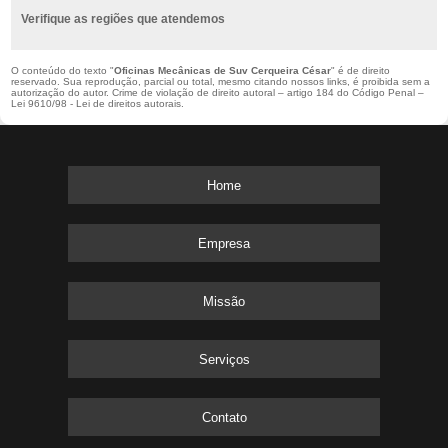
Verifique as regiões que atendemos
O conteúdo do texto "
Oficinas Mecânicas de Suv Cerqueira César
" é de direito
reservado. Sua reprodução, parcial ou total, mesmo citando nossos links, é proibida sem a
autorização do autor. Crime de violação de direito autoral – artigo 184 do Código Penal –
Lei 9610/98 - Lei de direitos autorais
.
Home
Empresa
Missão
Serviços
Contato