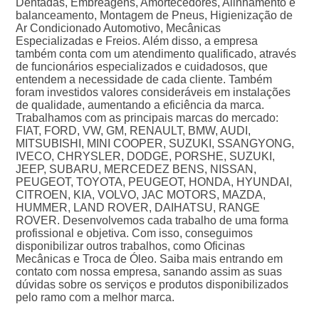
Dentadas, Embreagens, Amortecedores, Alinhamento e
balanceamento, Montagem de Pneus, Higienização de
Ar Condicionado Automotivo, Mecânicas
Especializadas e Freios. Além disso, a empresa
também conta com um atendimento qualificado, através
de funcionários especializados e cuidadosos, que
entendem a necessidade de cada cliente. Também
foram investidos valores consideráveis em instalações
de qualidade, aumentando a eficiência da marca.
Trabalhamos com as principais marcas do mercado:
FIAT, FORD, VW, GM, RENAULT, BMW, AUDI,
MITSUBISHI, MINI COOPER, SUZUKI, SSANGYONG,
IVECO, CHRYSLER, DODGE, PORSHE, SUZUKI,
JEEP, SUBARU, MERCEDEZ BENS, NISSAN,
PEUGEOT, TOYOTA, PEUGEOT, HONDA, HYUNDAI,
CITROEN, KIA, VOLVO, JAC MOTORS, MAZDA,
HUMMER, LAND ROVER, DAIHATSU, RANGE
ROVER. Desenvolvemos cada trabalho de uma forma
profissional e objetiva. Com isso, conseguimos
disponibilizar outros trabalhos, como Oficinas
Mecânicas e Troca de Óleo. Saiba mais entrando em
contato com nossa empresa, sanando assim as suas
dúvidas sobre os serviços e produtos disponibilizados
pelo ramo com a melhor marca.