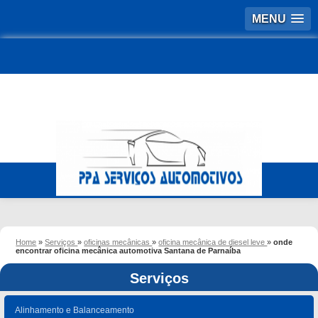
MENU
Home
»
Serviços
»
oficinas mecânicas
»
oficina mecânica de diesel leve
»
onde
encontrar oficina mecânica automotiva Santana de Parnaíba
Serviços
Alinhamento e Balanceamento