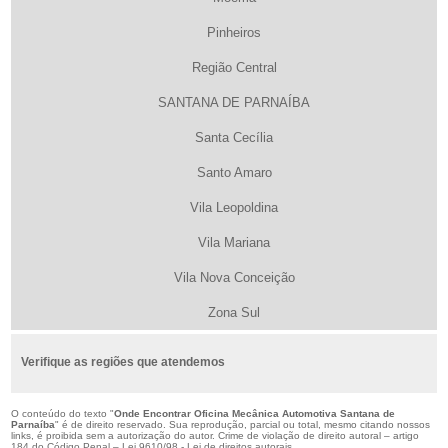
Pinheiros
Região Central
SANTANA DE PARNAÍBA
Santa Cecília
Santo Amaro
Vila Leopoldina
Vila Mariana
Vila Nova Conceição
Zona Sul
Verifique as regiões que atendemos
O conteúdo do texto "
Onde Encontrar Oficina Mecânica Automotiva Santana de
Parnaíba
" é de direito reservado. Sua reprodução, parcial ou total, mesmo citando nossos
links, é proibida sem a autorização do autor. Crime de violação de direito autoral – artigo
184 do Código Penal –
Lei 9610/98 - Lei de direitos autorais
.