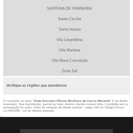
SANTANA DE PARNAÍBA
Santa Cecília
Santo Amaro
Vila Leopoldina
Vila Mariana
Vila Nova Conceição
Zona Sul
Verifique as regiões que atendemos
O conteúdo do texto "
Onde Encontro Oficina Mecânica de Carros Morumbi
" é de direito
reservado. Sua reprodução, parcial ou total, mesmo citando nossos links, é proibida sem a
autorização do autor. Crime de violação de direito autoral – artigo 184 do Código Penal –
Lei 9610/98 - Lei de direitos autorais
.