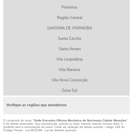
Pinheiros
Região Central
SANTANA DE PARNAÍBA
Santa Cecília
Santo Amaro
Vila Leopoldina
Vila Mariana
Vila Nova Conceição
Zona Sul
Verifique as regiões que atendemos
O conteúdo do texto "
Onde Encontro Oficina Mecânica de Nacionais Cidade Monções
"
é de direito reservado. Sua reprodução, parcial ou total, mesmo citando nossos links, é
proibida sem a autorização do autor. Crime de violação de direito autoral – artigo 184 do
Código Penal –
Lei 9610/98 - Lei de direitos autorais
.