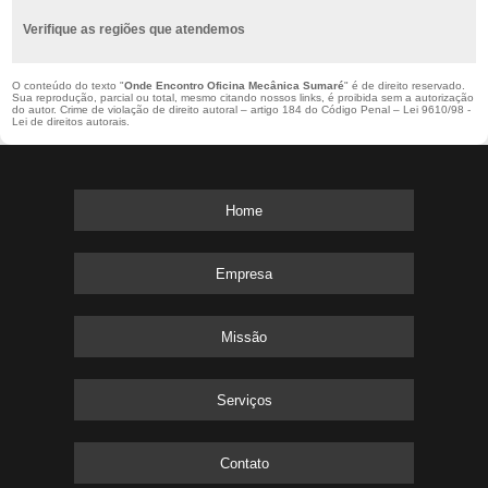
Verifique as regiões que atendemos
O conteúdo do texto "
Onde Encontro Oficina Mecânica Sumaré
" é de direito reservado.
Sua reprodução, parcial ou total, mesmo citando nossos links, é proibida sem a autorização
do autor. Crime de violação de direito autoral – artigo 184 do Código Penal –
Lei 9610/98 -
Lei de direitos autorais
.
Home
Empresa
Missão
Serviços
Contato