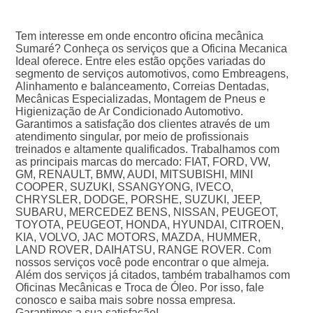
Tem interesse em onde encontro oficina mecânica
Sumaré? Conheça os serviços que a Oficina Mecanica
Ideal oferece. Entre eles estão opções variadas do
segmento de serviços automotivos, como Embreagens,
Alinhamento e balanceamento, Correias Dentadas,
Mecânicas Especializadas, Montagem de Pneus e
Higienização de Ar Condicionado Automotivo.
Garantimos a satisfação dos clientes através de um
atendimento singular, por meio de profissionais
treinados e altamente qualificados. Trabalhamos com
as principais marcas do mercado: FIAT, FORD, VW,
GM, RENAULT, BMW, AUDI, MITSUBISHI, MINI
COOPER, SUZUKI, SSANGYONG, IVECO,
CHRYSLER, DODGE, PORSHE, SUZUKI, JEEP,
SUBARU, MERCEDEZ BENS, NISSAN, PEUGEOT,
TOYOTA, PEUGEOT, HONDA, HYUNDAI, CITROEN,
KIA, VOLVO, JAC MOTORS, MAZDA, HUMMER,
LAND ROVER, DAIHATSU, RANGE ROVER. Com
nossos serviços você pode encontrar o que almeja.
Além dos serviços já citados, também trabalhamos com
Oficinas Mecânicas e Troca de Óleo. Por isso, fale
conosco e saiba mais sobre nossa empresa.
Garantimos a sua satisfação!