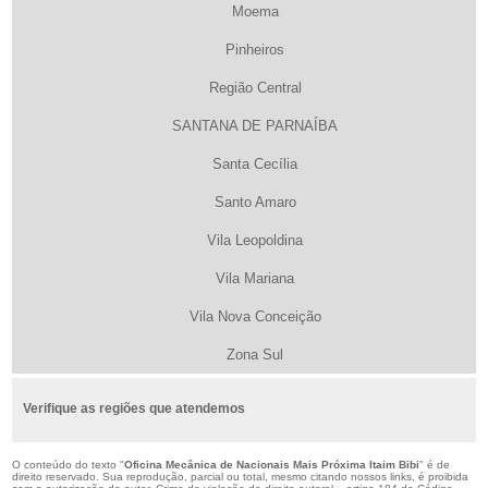
Moema
Pinheiros
Região Central
SANTANA DE PARNAÍBA
Santa Cecília
Santo Amaro
Vila Leopoldina
Vila Mariana
Vila Nova Conceição
Zona Sul
Verifique as regiões que atendemos
O conteúdo do texto "
Oficina Mecânica de Nacionais Mais Próxima Itaim Bibi
" é de
direito reservado. Sua reprodução, parcial ou total, mesmo citando nossos links, é proibida