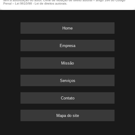
sem a autorização do autor. Crime de violação de direito autoral – artigo 184 do Código
Penal –
Lei 9610/98 - Lei de direitos autorais
.
Home
Empresa
Missão
Serviços
Contato
Mapa do site