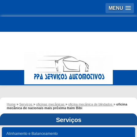
MENU
Home
»
Serviços
»
oficinas mecânicas
»
oficina mecânica de blindados
»
oficina
mecânica de nacionais mais próxima Itaim Bibi
Serviços
Alinhamento e Balanceamento