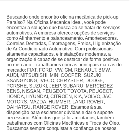
Buscando onde encontro oficina mecânica de pick-up
Paraíso? Na Oficina Mecanica Ideal, você pode
encontrar a solução que busca ao se tratar de serviços
automotivos. A empresa oferece opções de serviços
como Alinhamento e balanceamento, Amortecedores,
Correias Dentadas, Embreagens, Freios, Higienização
de Ar Condicionado Automotivo. Com profissionais
altamente capacitados, e instalações modernas, a
organização é capaz de se destacar de forma positiva
no mercado. Trabalhamos com as principais marcas do
mercado: FIAT, FORD, VW, GM, RENAULT, BMW,
AUDI, MITSUBISHI, MINI COOPER, SUZUKI,
SSANGYONG, IVECO, CHRYSLER, DODGE,
PORSHE, SUZUKI, JEEP, SUBARU, MERCEDEZ
BENS, NISSAN, PEUGEOT, TOYOTA, PEUGEOT,
HONDA, HYUNDAI, CITROEN, KIA, VOLVO, JAC
MOTORS, MAZDA, HUMMER, LAND ROVER,
DAIHATSU, RANGE ROVER. Estamos à sua
disposição para esclarecer dúvidas e dar o suporte
necessário. Além dos que já foram citados, também
trabalhamos com Oficinas Mecânicas e Troca de Óleo.
Buscamos sempre conquistar a confiança de nossos