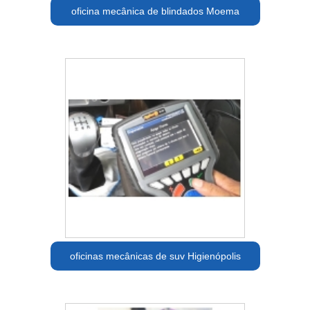
oficina mecânica de blindados Moema
oficinas mecânicas de suv Higienópolis