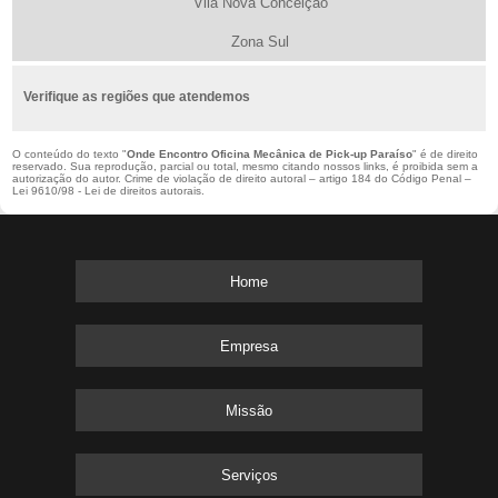
Vila Nova Conceição
Zona Sul
Verifique as regiões que atendemos
O conteúdo do texto "
Onde Encontro Oficina Mecânica de Pick-up Paraíso
" é de direito
reservado. Sua reprodução, parcial ou total, mesmo citando nossos links, é proibida sem a
autorização do autor. Crime de violação de direito autoral – artigo 184 do Código Penal –
Lei 9610/98 - Lei de direitos autorais
.
Home
Empresa
Missão
Serviços