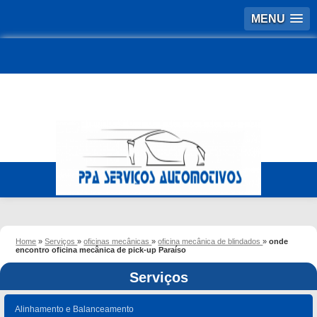
MENU
Home
»
Serviços
»
oficinas mecânicas
»
oficina mecânica de blindados
»
onde
encontro oficina mecânica de pick-up Paraíso
Serviços
Alinhamento e Balanceamento