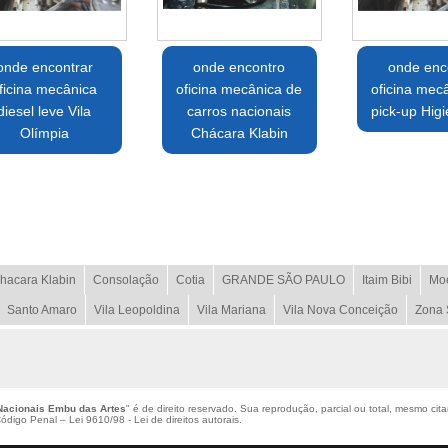
onde encontrar
onde encontro
onde enc
ficina mecânica
oficina mecânica de
oficina mec
diesel leve Vila
carros nacionais
pick-up Higi
Olímpia
Chácara Klabin
hacara Klabin
Consolação
Cotia
GRANDE SÃO PAULO
Itaim Bibi
Mo
Santo Amaro
Vila Leopoldina
Vila Mariana
Vila Nova Conceição
Zona 
Nacionais Embu das Artes
" é de direito reservado. Sua reprodução, parcial ou total, mesmo cit
 Código Penal –
Lei 9610/98 - Lei de direitos autorais
.