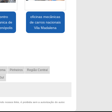
ontro
oficinas mecânicas
ânica de
de carros nacionais
enópolis
Vila Madalena
ema
Pinheiros
Região Central
Sul
ando nossos links, é proibida sem a autorização do autor.