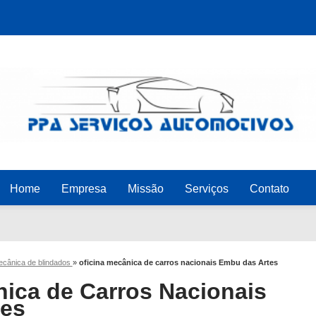
Home
Empresa
Missão
Serviços
Contato
mecânica de blindados
»
oficina mecânica de carros nacionais Embu das Artes
nica de Carros Nacionais
tes