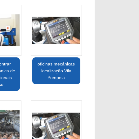
ntrar
oficinas mecânicas
ânica de
localização Vila
ionais
Pompeia
so