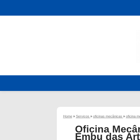
Home
»
Serviços
»
oficinas mecânicas
»
oficina 
Oficina Mecâ
Embu das Ar