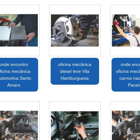
onde encontro
oficina mecânica
onde enco
ficina mecânica
diesel leve Vila
oficina mec
utomotiva Santo
Hamburguesa
carros nac
Amaro
Paraí