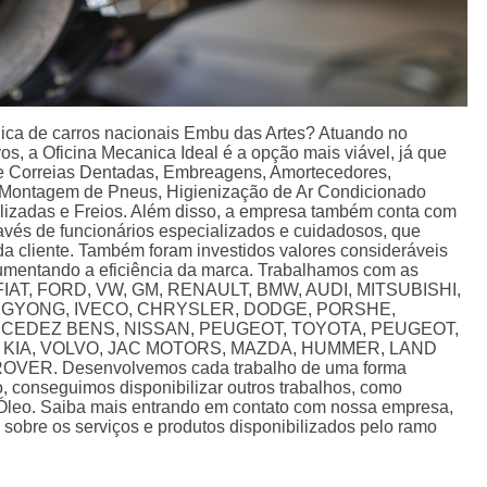
ica de carros nacionais Embu das Artes? Atuando no
s, a Oficina Mecanica Ideal é a opção mais viável, já que
de Correias Dentadas, Embreagens, Amortecedores,
 Montagem de Pneus, Higienização de Ar Condicionado
lizadas e Freios. Além disso, a empresa também conta com
avés de funcionários especializados e cuidadosos, que
 cliente. Também foram investidos valores consideráveis
umentando a eficiência da marca. Trabalhamos com as
: FIAT, FORD, VW, GM, RENAULT, BMW, AUDI, MITSUBISHI,
NGYONG, IVECO, CHRYSLER, DODGE, PORSHE,
RCEDEZ BENS, NISSAN, PEUGEOT, TOYOTA, PEUGEOT,
 KIA, VOLVO, JAC MOTORS, MAZDA, HUMMER, LAND
ER. Desenvolvemos cada trabalho de uma forma
so, conseguimos disponibilizar outros trabalhos, como
 Óleo. Saiba mais entrando em contato com nossa empresa,
sobre os serviços e produtos disponibilizados pelo ramo