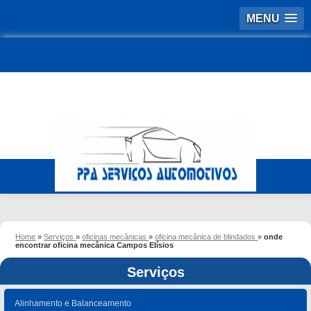
MENU
Home
»
Serviços
»
oficinas mecânicas
»
oficina mecânica de blindados
»
onde
encontrar oficina mecânica Campos Elísios
Serviços
Alinhamento e Balanceamento