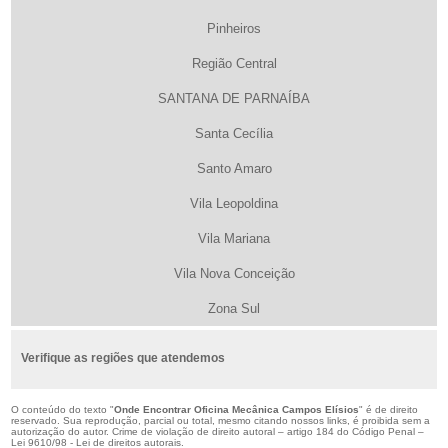
Pinheiros
Região Central
SANTANA DE PARNAÍBA
Santa Cecília
Santo Amaro
Vila Leopoldina
Vila Mariana
Vila Nova Conceição
Zona Sul
Verifique as regiões que atendemos
O conteúdo do texto "
Onde Encontrar Oficina Mecânica Campos Elísios
" é de direito
reservado. Sua reprodução, parcial ou total, mesmo citando nossos links, é proibida sem a
autorização do autor. Crime de violação de direito autoral – artigo 184 do Código Penal –
Lei 9610/98 - Lei de direitos autorais
.