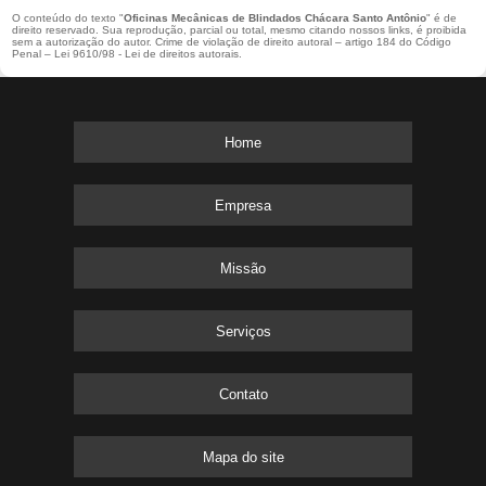
O conteúdo do texto "
Oficinas Mecânicas de Blindados Chácara Santo Antônio
" é de
direito reservado. Sua reprodução, parcial ou total, mesmo citando nossos links, é proibida
sem a autorização do autor. Crime de violação de direito autoral – artigo 184 do Código
Penal –
Lei 9610/98 - Lei de direitos autorais
.
Home
Empresa
Missão
Serviços
Contato
Mapa do site