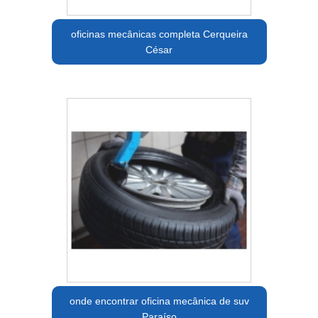
oficinas mecânicas completa Cerqueira
César
onde encontrar oficina mecânica de suv
Paraíso