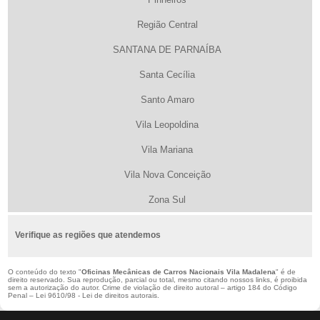
Região Central
SANTANA DE PARNAÍBA
Santa Cecília
Santo Amaro
Vila Leopoldina
Vila Mariana
Vila Nova Conceição
Zona Sul
Verifique as regiões que atendemos
O conteúdo do texto "
Oficinas Mecânicas de Carros Nacionais Vila Madalena
" é de
direito reservado. Sua reprodução, parcial ou total, mesmo citando nossos links, é proibida
sem a autorização do autor. Crime de violação de direito autoral – artigo 184 do Código
Penal –
Lei 9610/98 - Lei de direitos autorais
.