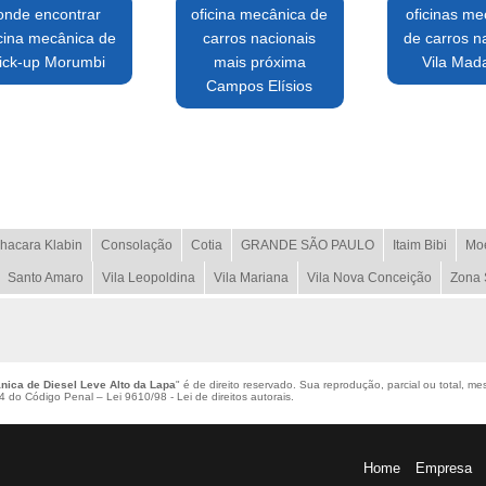
onde encontrar
oficina mecânica de
oficinas me
icina mecânica de
carros nacionais
de carros n
ick-up Morumbi
mais próxima
Vila Mad
Campos Elísios
hacara Klabin
Consolação
Cotia
GRANDE SÃO PAULO
Itaim Bibi
Mo
Santo Amaro
Vila Leopoldina
Vila Mariana
Vila Nova Conceição
Zona 
nica de Diesel Leve Alto da Lapa
" é de direito reservado. Sua reprodução, parcial ou total, m
184 do Código Penal –
Lei 9610/98 - Lei de direitos autorais
.
Home
Empresa