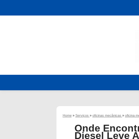
Home
»
Serviços
»
oficinas mecânicas
»
oficina 
Onde Encontr
Diesel Leve A