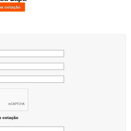
ma cotação
u cotação