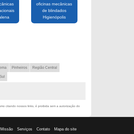
cânicas
oficinas mecânicas
acionais
de blindados
alena
Higienópolis
ema
Pinheiros
Região Central
Sul
esmo citando nossos links, é proibida sem a autorização do
Missão
Serviços
Contato
Mapa do site