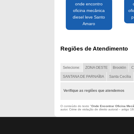
onde encontro
oficina mecânica
of
diesel leve Santo
p
Amaro
Regiões de Atendimento
Selecione:
ZONA OESTE
Brooklin
C
SANTANA DE PARNAÍBA
Santa Cecília
Verifique as regiões que atendemos
O conteúdo do texto "
Onde Encontrar Oficina Mecâ
autor. Crime de violação de direito autoral – artigo 