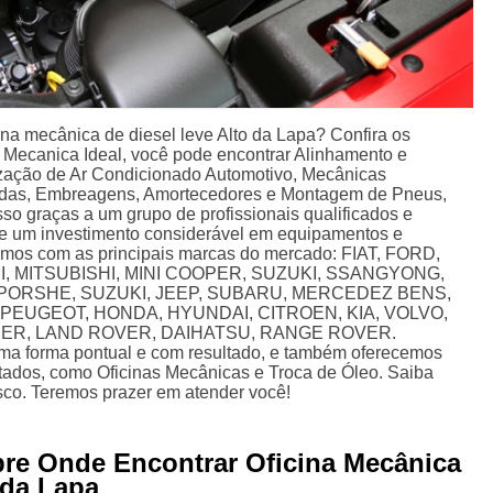
ina mecânica de diesel leve Alto da Lapa? Confira os
a Mecanica Ideal, você pode encontrar Alinhamento e
ização de Ar Condicionado Automotivo, Mecânicas
adas, Embreagens, Amortecedores e Montagem de Pneus,
isso graças a um grupo de profissionais qualificados e
de um investimento considerável em equipamentos e
amos com as principais marcas do mercado: FIAT, FORD,
I, MITSUBISHI, MINI COOPER, SUZUKI, SSANGYONG,
PORSHE, SUZUKI, JEEP, SUBARU, MERCEDEZ BENS,
PEUGEOT, HONDA, HYUNDAI, CITROEN, KIA, VOLVO,
ER, LAND ROVER, DAIHATSU, RANGE ROVER.
ma forma pontual e com resultado, e também oferecemos
itados, como Oficinas Mecânicas e Troca de Óleo. Saiba
co. Teremos prazer em atender você!
bre Onde Encontrar Oficina Mecânica
 da Lapa