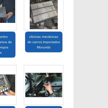
ontro
oficinas mecânicas
ânica de
de carros importados
ampos
Morumbi
os