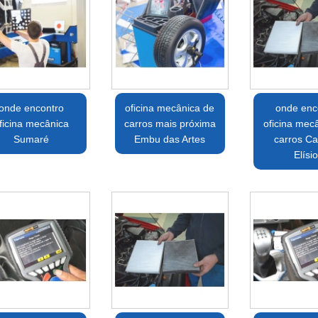
onde encontro
oficina mecânica de
onde enc
ficina mecânica
carros mais próxima
oficina mec
Sumaré
Embu das Artes
carros C
Elísi