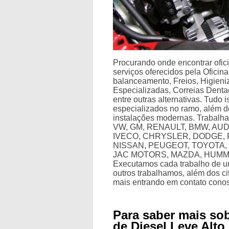
Procurando onde encontrar ofic
serviços oferecidos pela Oficin
balanceamento, Freios, Higien
Especializadas, Correias Dent
entre outras alternativas. Tudo 
especializados no ramo, além 
instalações modernas. Trabalh
VW, GM, RENAULT, BMW, AUD
IVECO, CHRYSLER, DODGE, 
NISSAN, PEUGEOT, TOYOTA, 
JAC MOTORS, MAZDA, HUMM
Executamos cada trabalho de u
outros trabalhamos, além dos c
mais entrando em contato conos
Para saber mais so
de Diesel Leve Alto