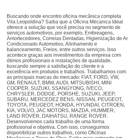
Buscando onde encontro oficina mecânica completa
Vila Leopoldina? Saiba que a Oficina Mecanica Ideal
oferece a solução que você precisa no segmento de
serviços automotivos, por exemplo, Embreagens,
Amortecedores, Correias Dentadas, Higienização de Ar
Condicionado Automotivo, Alinhamento e
balanceamento, Freios, entre outros serviços. Isso
acontece graças aos investimentos da empresa com
ótimos profissionais e instalações de qualidade,
buscando sempre a satisfação do cliente e a
excelência em produtos e trabalhos. Trabalhamos com
as principais marcas do mercado: FIAT, FORD, VW,
GM, RENAULT, BMW, AUDI, MITSUBISHI, MINI
COOPER, SUZUKI, SSANGYONG, IVECO,
CHRYSLER, DODGE, PORSHE, SUZUKI, JEEP,
SUBARU, MERCEDEZ BENS, NISSAN, PEUGEOT,
TOYOTA, PEUGEOT, HONDA, HYUNDAI, CITROEN,
KIA, VOLVO, JAC MOTORS, MAZDA, HUMMER,
LAND ROVER, DAIHATSU, RANGE ROVER.
Desenvolvemos cada trabalho de uma forma
profissional e objetiva. Com isso, conseguimos
disponibilizar outros trabalhos, como Oficinas