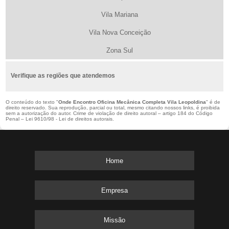
Vila Mariana
Vila Nova Conceição
Zona Sul
Verifique as regiões que atendemos
O conteúdo do texto "
Onde Encontro Oficina Mecânica Completa Vila Leopoldina
" é de
direito reservado. Sua reprodução, parcial ou total, mesmo citando nossos links, é proibida
sem a autorização do autor. Crime de violação de direito autoral – artigo 184 do Código
Penal –
Lei 9610/98 - Lei de direitos autorais
.
Home
Empresa
Missão