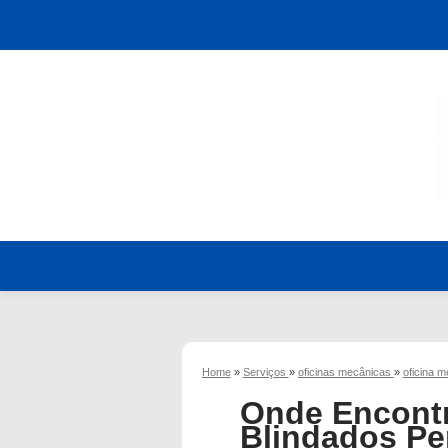
Home
»
Serviços
»
oficinas mecânicas
»
oficina 
Onde Encontr
Blindados Pe