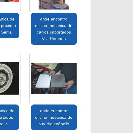
ânica de
onde encontro
 próxima
oficina mecânica de
 Serra
carros importados
Vila Romana
ânica de
onde encontro
ortados
oficina mecânica de
olis
suv Higienópolis