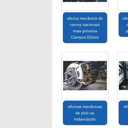
oficina mecânica de
of
carros nacionais
d
mais próxima
Campos Elísios
oficinas mecânicas
of
de pick-up
Indianópolis