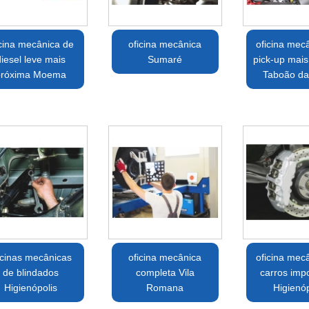
icina mecânica de
oficina mecânica
oficina mec
iesel leve mais
Sumaré
pick-up mais
próxima Moema
Taboão da
icinas mecânicas
oficina mecânica
oficina mec
de blindados
completa Vila
carros imp
Higienópolis
Romana
Higienóp