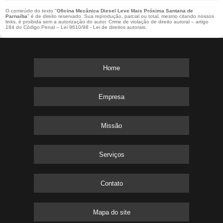
O conteúdo do texto "
Oficina Mecânica Diesel Leve Mais Próxima Santana de
Parnaíba
" é de direito reservado. Sua reprodução, parcial ou total, mesmo citando nossos
links, é proibida sem a autorização do autor. Crime de violação de direito autoral – artigo
184 do Código Penal –
Lei 9610/98 - Lei de direitos autorais
.
Home
Empresa
Missão
Serviços
Contato
Mapa do site