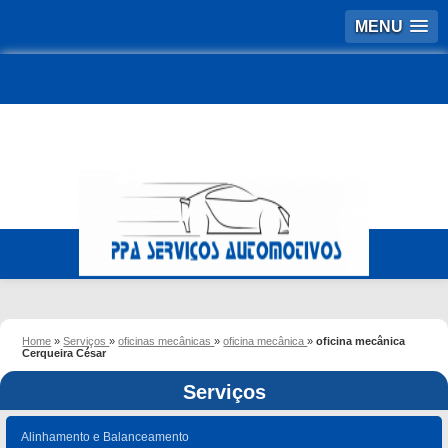
MENU
Home
»
Serviços
»
oficinas mecânicas
»
oficina mecânica
»
oficina mecânica
Cerqueira César
Serviços
Alinhamento e Balanceamento