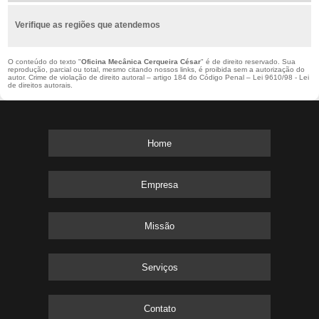
Verifique as regiões que atendemos
O conteúdo do texto "
Oficina Mecânica Cerqueira César
" é de direito reservado. Sua
reprodução, parcial ou total, mesmo citando nossos links, é proibida sem a autorização do
autor. Crime de violação de direito autoral – artigo 184 do Código Penal –
Lei 9610/98 - Lei
de direitos autorais
.
Home
Empresa
Missão
Serviços
Contato