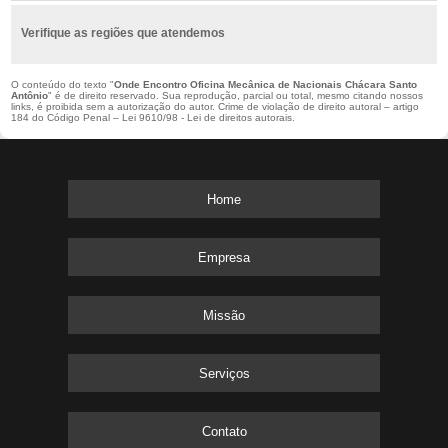
Verifique as regiões que atendemos
O conteúdo do texto "
Onde Encontro Oficina Mecânica de Nacionais Chácara Santo
Antônio
" é de direito reservado. Sua reprodução, parcial ou total, mesmo citando nossos
links, é proibida sem a autorização do autor. Crime de violação de direito autoral – artigo
184 do Código Penal –
Lei 9610/98 - Lei de direitos autorais
.
Home
Empresa
Missão
Serviços
Contato