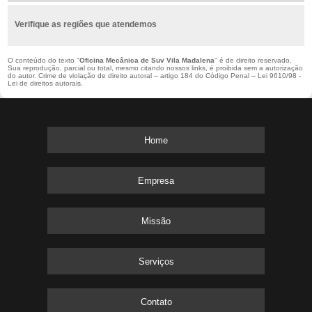
Verifique as regiões que atendemos
O conteúdo do texto "
Oficina Mecânica de Suv Vila Madalena
" é de direito reservado.
Sua reprodução, parcial ou total, mesmo citando nossos links, é proibida sem a autorização
do autor. Crime de violação de direito autoral – artigo 184 do Código Penal –
Lei 9610/98 -
Lei de direitos autorais
.
Home
Empresa
Missão
Serviços
Contato