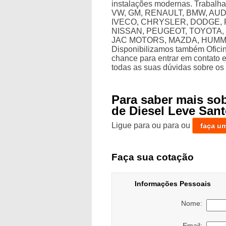
instalações modernas. Trabalh
VW, GM, RENAULT, BMW, AUD
IVECO, CHRYSLER, DODGE, 
NISSAN, PEUGEOT, TOYOTA, 
JAC MOTORS, MAZDA, HUMM
Disponibilizamos também Oficin
chance para entrar em contato 
todas as suas dúvidas sobre os 
Para saber mais so
de Diesel Leve San
Ligue para
ou para
ou
faça u
Faça sua cotação
Informações Pessoais
Nome:
Email: