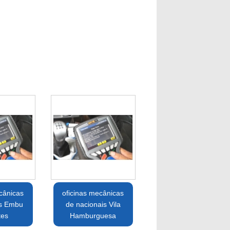
cânicas
oficinas mecânicas
as Embu
de nacionais Vila
tes
Hamburguesa