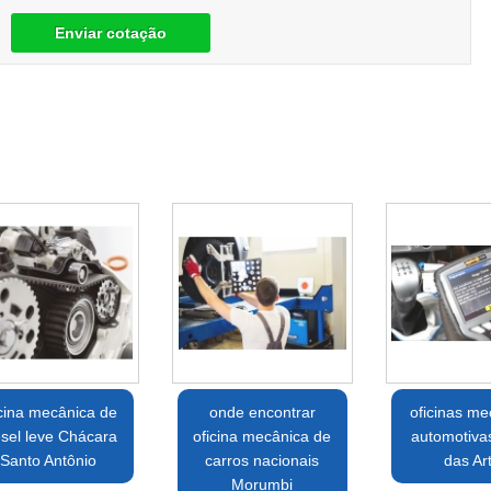
Enviar cotação
icina mecânica de
onde encontrar
oficinas me
esel leve Chácara
oficina mecânica de
automotiv
Santo Antônio
carros nacionais
das Ar
Morumbi