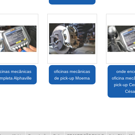
icinas mecânicas
oficinas mecânicas
onde enco
mpleta Alphaville
de pick-up Moema
oficina mec
pick-up Ce
Césa