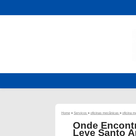
Home
»
Serviços
»
oficinas mecânicas
»
oficina m
Onde Encontr
Leve Santo 