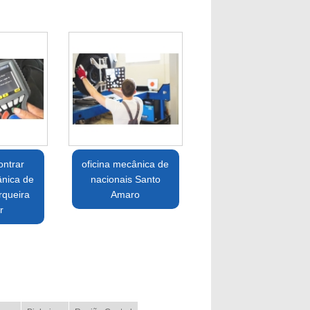
ntrar
oficina mecânica de
ânica de
nacionais Santo
rqueira
Amaro
r