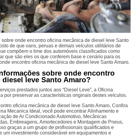
sobre onde encontro oficina mecânica de diesel leve Santo
to de que vans, peruas e demais veículos utilitários de
 que compõem o time dos automóveis classificados como
ar que são eles os que conferem base e cenário para os
onde encontro oficina mecânica de diesel leve Santo Amaro.
informações sobre onde encontro
e diesel leve Santo Amaro?
erviços prestados juntos aos “Diesel Leve”, a Oficina
 por preservar as características originais destes veículos.
ontro oficina mecânica de diesel leve Santo Amaro, Confira
cina Mecanica Ideal, você pode encontrar Alinhamento e
ização de Ar Condicionado Automotivo, Mecânicas
adas, Embreagens, Amortecedores e Montagem de Pneus,
isso graças a um grupo de profissionais qualificados e
de um investimento considerável em equipamentos e