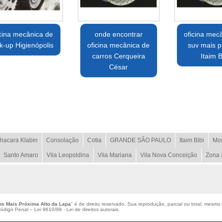
icina mecânica de
onde encontrar
oficina mec
k-up Higienópolis
oficina mecânica de
suv mais p
carros Cerqueira
Itaim B
César
hacara Klabin
Consolação
Cotia
GRANDE SÃO PAULO
Itaim Bibi
Mo
Santo Amaro
Vila Leopoldina
Vila Mariana
Vila Nova Conceição
Zona 
os Mais Próxima Alto da Lapa
" é de direito reservado. Sua reprodução, parcial ou total, mesmo 
 Código Penal –
Lei 9610/98 - Lei de direitos autorais
.