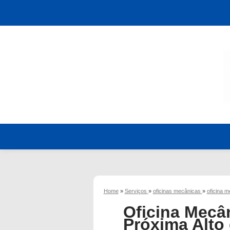
Home
»
Serviços
»
oficinas mecânicas
»
oficina m
Oficina Mecâ
Próxima Alto