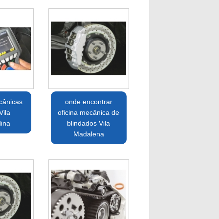
cânicas
onde encontrar
Vila
oficina mecânica de
dina
blindados Vila
Madalena