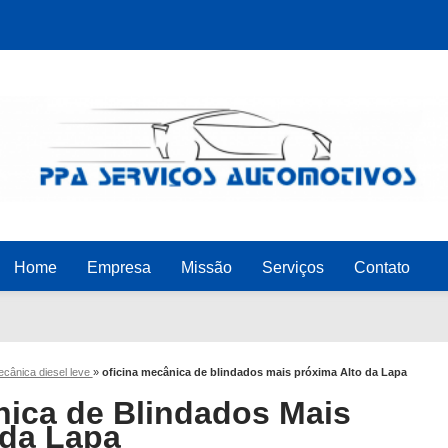
Home
Empresa
Missão
Serviços
Contato
ecânica diesel leve
»
oficina mecânica de blindados mais próxima Alto da Lapa
nica de Blindados Mais
 da Lapa