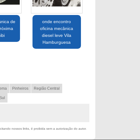
ânica de
onde encontro
róxima
oficina mecânica
ibi
diesel leve Vila
Hamburguesa
ema
Pinheiros
Região Central
Sul
citando nossos links, é proibida sem a autorização do autor.