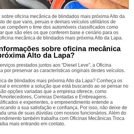
sobre oficina mecânica de blindados mais próxima Alto da
o de que vans, peruas e demais veículos utilitários de
 que compõem o time dos automóveis classificados como
ar que são eles os que conferem base e cenário para os
oficina mecânica de blindados mais próxima Alto da Lapa.
nformações sobre oficina mecânica
próxima Alto da Lapa?
erviços prestados juntos aos “Diesel Leve”, a Oficina
 por preservar as características originais destes veículos.
nica de blindados mais próxima Alto da Lapa? Conheça os
deal e encontre a solução que está buscando ao se pensar no
 São opções variadas que a empresa oferece, como
Amortecedores, Correias Dentadas e Embreagens.
lificados e experientes, o empreendimento entende a
scando a sua satisfação e confiança. Por isso, não deixe de
cada uma de suas dúvidas com nossos funcionários. Além do
reendimento também trabalha com Oficinas Mecânicas Troca
aiba mais entrando em contato.