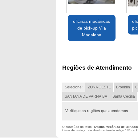
oficinas mecânicas
of
de pick-up Vila
pic
Madalena
Regiões de Atendimento
Selecione:
ZONA OESTE
Brooklin
C
SANTANA DE PARNAÍBA
Santa Cecília
Verifique as regiões que atendemos
O conteúdo do texto "
Oficina Mecânica de Blindad
Crime de violação de direito autoral – artigo 184 do