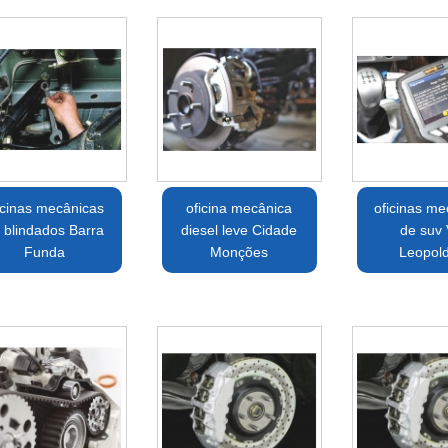
icinas mecânicas
oficina mecânica
oficinas me
 blindados Barra
diesel leve Cidade
de suv 
Funda
Monções
Leopol