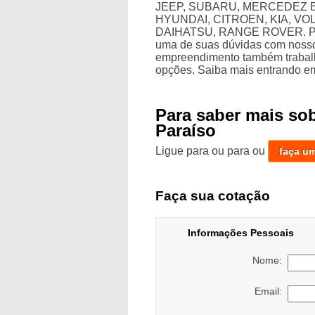
JEEP, SUBARU, MERCEDEZ B
HYUNDAI, CITROEN, KIA, V
DAIHATSU, RANGE ROVER. Por i
uma de suas dúvidas com nossos
empreendimento também trabalh
opções. Saiba mais entrando em
Para saber mais so
Paraíso
Ligue para
ou para
ou
faça u
Faça sua cotação
Informações Pessoais
Nome:
Email: