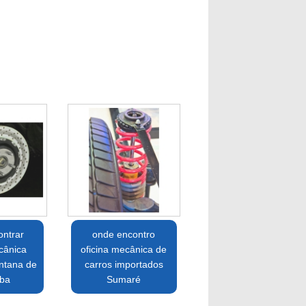
ntrar
onde encontro
cânica
oficina mecânica de
ntana de
carros importados
íba
Sumaré