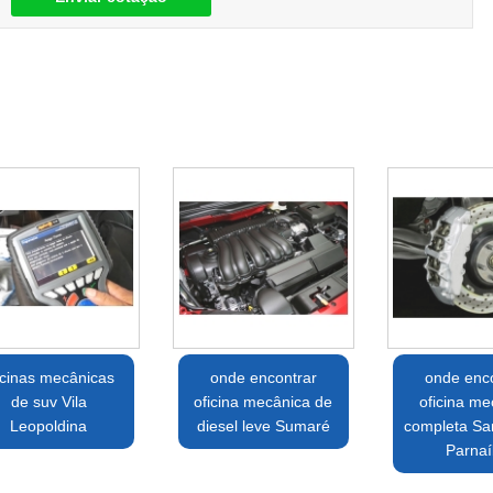
icinas mecânicas
onde encontrar
onde enco
de suv Vila
oficina mecânica de
oficina me
Leopoldina
diesel leve Sumaré
completa Sa
Parna