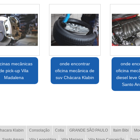
icinas mecânicas
onde encontrar
onde enco
de pick-up Vila
oficina mecânica de
oficina mec
Madalena
suv Chácara Klabin
diesel leve
Santo An
hacara Klabin
Consolação
Cotia
GRANDE SÃO PAULO
Itaim Bibi
Mo
Santo Amaro
Vila Leopoldina
Vila Mariana
Vila Nova Conceição
Zona 