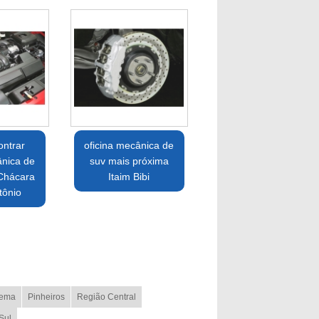
ntrar
oficina mecânica de
ânica de
suv mais próxima
 Chácara
Itaim Bibi
tônio
ema
Pinheiros
Região Central
Sul