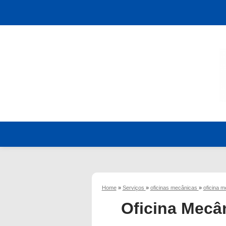
Home
»
Serviços
»
oficinas mecânicas
»
oficina m
Oficina Mecâ