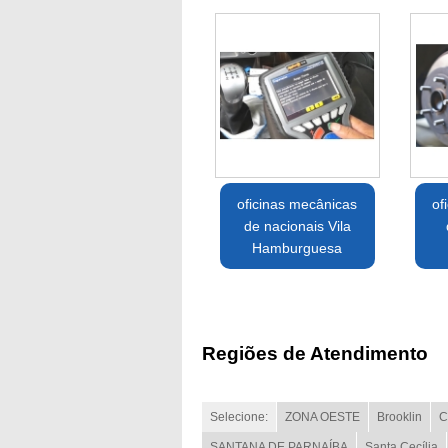
oficinas mecânicas
of
de nacionais Vila
Hamburguesa
Regiões de Atendimento
Selecione:
ZONA OESTE
Brooklin
C
SANTANA DE PARNAÍBA
Santa Cecília