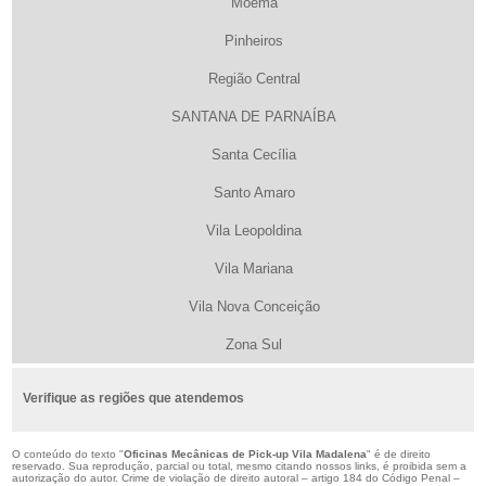
Moema
Pinheiros
Região Central
SANTANA DE PARNAÍBA
Santa Cecília
Santo Amaro
Vila Leopoldina
Vila Mariana
Vila Nova Conceição
Zona Sul
Verifique as regiões que atendemos
O conteúdo do texto "
Oficinas Mecânicas de Pick-up Vila Madalena
" é de direito
reservado. Sua reprodução, parcial ou total, mesmo citando nossos links, é proibida sem a
autorização do autor. Crime de violação de direito autoral – artigo 184 do Código Penal –