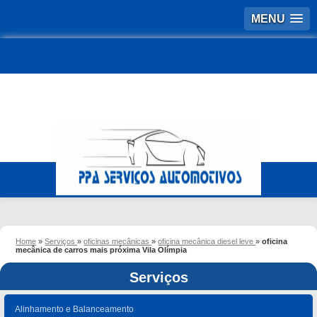
MENU
Home
»
Serviços
»
oficinas mecânicas
»
oficina mecânica diesel leve
»
oficina
mecânica de carros mais próxima Vila Olímpia
Serviços
Alinhamento e Balanceamento