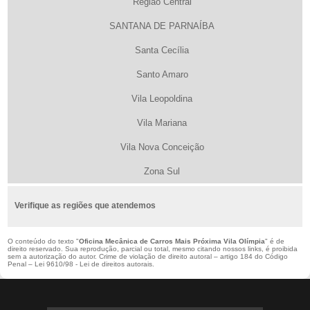
Região Central
SANTANA DE PARNAÍBA
Santa Cecília
Santo Amaro
Vila Leopoldina
Vila Mariana
Vila Nova Conceição
Zona Sul
Verifique as regiões que atendemos
O conteúdo do texto "
Oficina Mecânica de Carros Mais Próxima Vila Olímpia
" é de
direito reservado. Sua reprodução, parcial ou total, mesmo citando nossos links, é proibida
sem a autorização do autor. Crime de violação de direito autoral – artigo 184 do Código
Penal –
Lei 9610/98 - Lei de direitos autorais
.