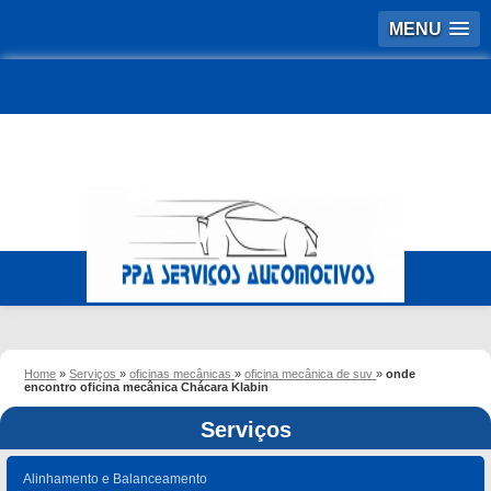
MENU
Home
»
Serviços
»
oficinas mecânicas
»
oficina mecânica de suv
»
onde
encontro oficina mecânica Chácara Klabin
Serviços
Alinhamento e Balanceamento