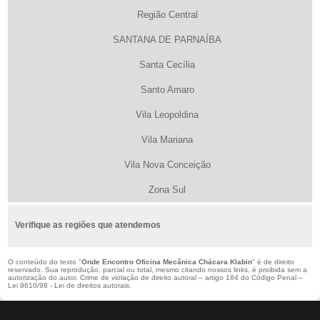
Região Central
SANTANA DE PARNAÍBA
Santa Cecília
Santo Amaro
Vila Leopoldina
Vila Mariana
Vila Nova Conceição
Zona Sul
Verifique as regiões que atendemos
O conteúdo do texto "
Onde Encontro Oficina Mecânica Chácara Klabin
" é de direito
reservado. Sua reprodução, parcial ou total, mesmo citando nossos links, é proibida sem a
autorização do autor. Crime de violação de direito autoral – artigo 184 do Código Penal –
Lei 9610/98 - Lei de direitos autorais
.