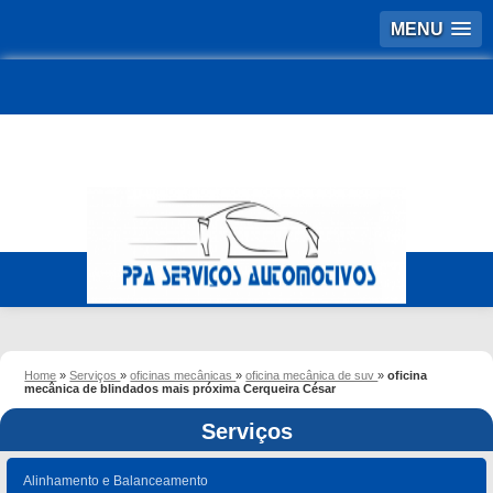
MENU
Home
»
Serviços
»
oficinas mecânicas
»
oficina mecânica de suv
»
oficina
mecânica de blindados mais próxima Cerqueira César
Serviços
Alinhamento e Balanceamento