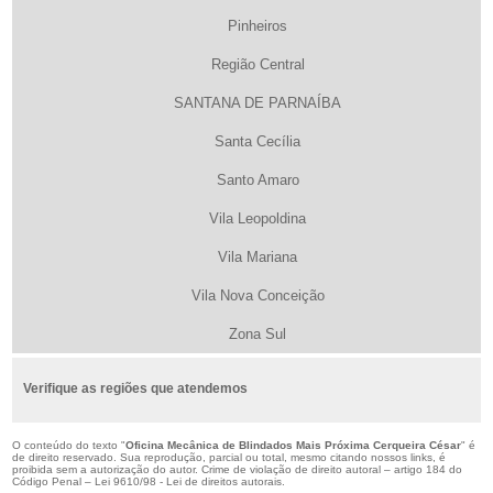
Pinheiros
Região Central
SANTANA DE PARNAÍBA
Santa Cecília
Santo Amaro
Vila Leopoldina
Vila Mariana
Vila Nova Conceição
Zona Sul
Verifique as regiões que atendemos
O conteúdo do texto "
Oficina Mecânica de Blindados Mais Próxima Cerqueira César
" é
de direito reservado. Sua reprodução, parcial ou total, mesmo citando nossos links, é
proibida sem a autorização do autor. Crime de violação de direito autoral – artigo 184 do
Código Penal –
Lei 9610/98 - Lei de direitos autorais
.