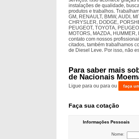
instalações de qualidade, busc
produtos e trabalhos. Trabalha
GM, RENAULT, BMW, AUDI, M
CHRYSLER, DODGE, PORSHE,
PEUGEOT, TOYOTA, PEUGEOT
MOTORS, MAZDA, HUMMER, L
contato com nossos profissionai
citados, também trabalhamos 
de Diesel Leve. Por isso, não e
Para saber mais so
de Nacionais Moem
Ligue para
ou para
ou
faça u
Faça sua cotação
Informações Pessoais
Nome: