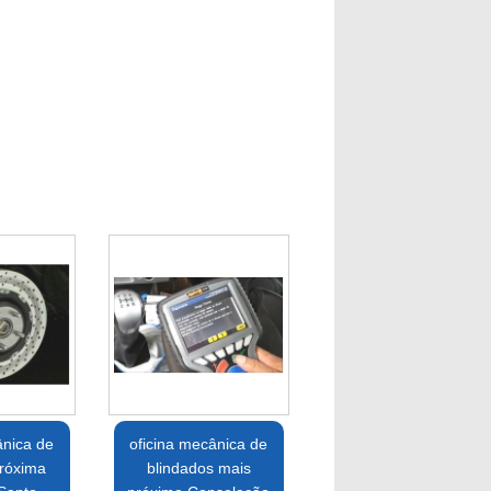
ânica de
oficina mecânica de
róxima
blindados mais