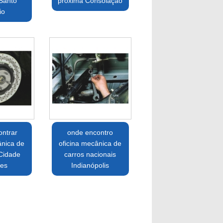
Santo
próxima Consolação
io
ntrar
onde encontro
ânica de
oficina mecânica de
Cidade
carros nacionais
es
Indianópolis