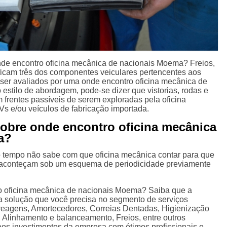
de encontro oficina mecânica de nacionais Moema? Freios,
icam três dos componentes veiculares pertencentes aos
ser avaliados por uma onde encontro oficina mecânica de
estilo de abordagem, pode-se dizer que vistorias, rodas e
rentes passíveis de serem exploradas pela oficina
 e/ou veículos de fabricação importada.
sobre onde encontro oficina mecânica
a?
tempo não sabe com que oficina mecânica contar para que
 aconteçam sob um esquema de periodicidade previamente
o oficina mecânica de nacionais Moema? Saiba que a
 a solução que você precisa no segmento de serviços
reagens, Amortecedores, Correias Dentadas, Higienização
 Alinhamento e balanceamento, Freios, entre outros
aos investimentos da empresa com ótimos profissionais e