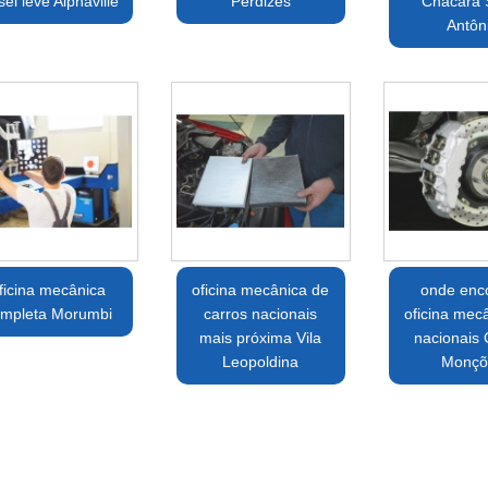
sel leve Alphaville
Perdizes
Chácara 
Antôn
ficina mecânica
oficina mecânica de
onde enco
mpleta Morumbi
carros nacionais
oficina mec
mais próxima Vila
nacionais 
Leopoldina
Monçõ