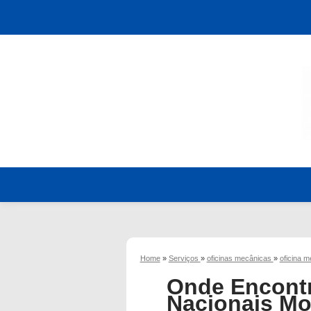
Home
»
Serviços
»
oficinas mecânicas
»
oficina 
Onde Encontr
Nacionais M