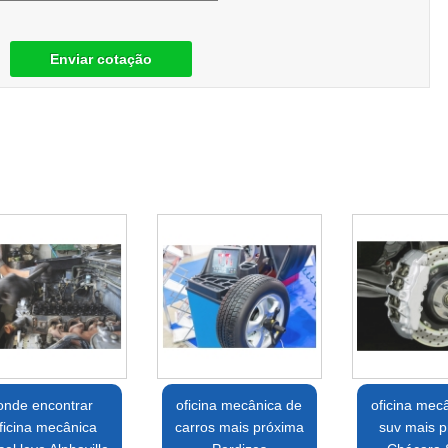
Enviar cotação
onde encontrar
oficina mecânica de
oficina mec
ficina mecânica
carros mais próxima
suv mais p