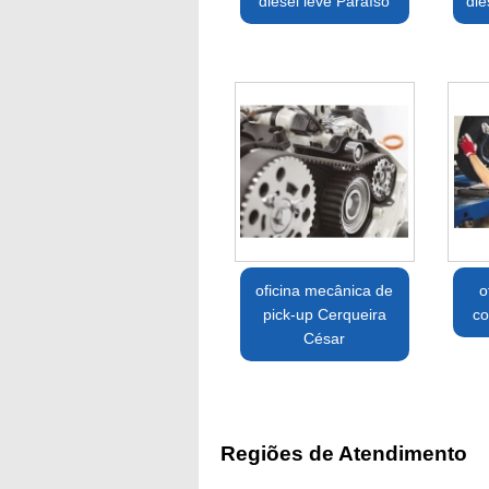
diesel leve Paraíso
die
oficina mecânica de
o
pick-up Cerqueira
co
César
Regiões de Atendimento