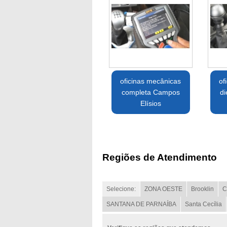
oficinas mecânicas
of
completa Campos
di
Elísios
Regiões de Atendimento
Selecione:
ZONA OESTE
Brooklin
C
SANTANA DE PARNAÍBA
Santa Cecília