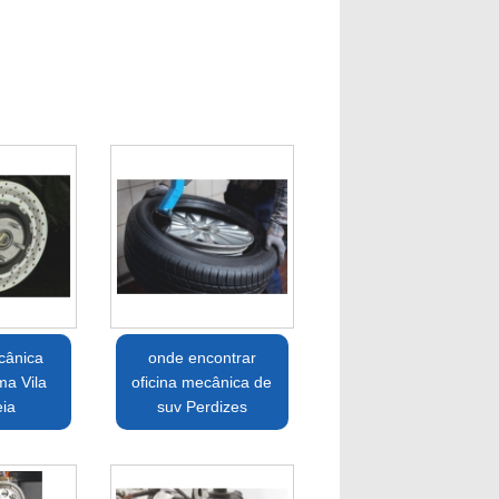
cânica
onde encontrar
ma Vila
oficina mecânica de
ia
suv Perdizes