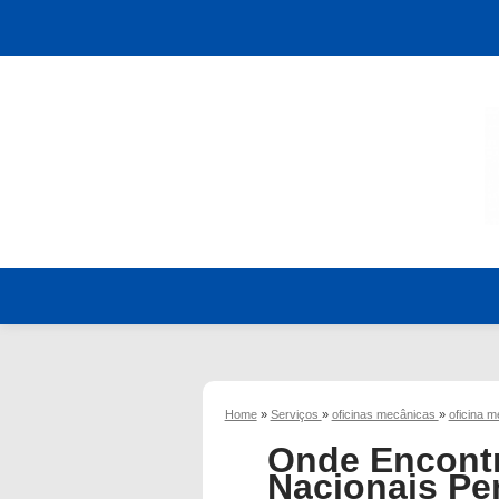
Home
»
Serviços
»
oficinas mecânicas
»
oficina m
Onde Encontr
Nacionais Pe