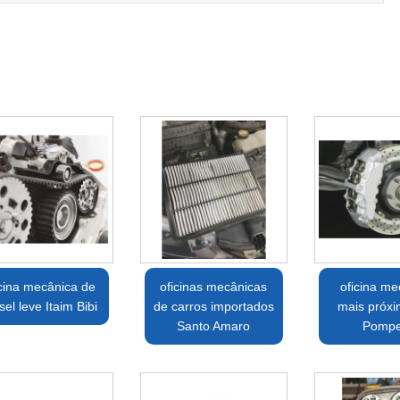
icina mecânica de
oficinas mecânicas
oficina me
sel leve Itaim Bibi
de carros importados
mais próxi
Santo Amaro
Pompe