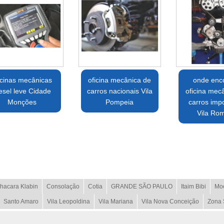
icinas mecânicas
oficina mecânica de
onde enco
esel leve Cidade
carros nacionais Vila
oficina mec
Monções
Pompeia
carros imp
Vila Ro
hacara Klabin
Consolação
Cotia
GRANDE SÃO PAULO
Itaim Bibi
Mo
Santo Amaro
Vila Leopoldina
Vila Mariana
Vila Nova Conceição
Zona 