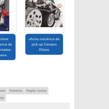
ntrar
oficina mecânica de
ânica de
pick-up Campos
ortados
Elísios
mana
ema
Pinheiros
Região Central
Sul