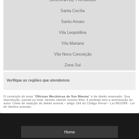
Santa Cecília
Santo Amaro
Vila Leopoldina
Vila Mariana
Vila Nova Conceição
Zona Sul
Verifique as regiões que atendemos
O conteúdo do texto "
Oficinas Mecânicas de Suv Moema
" é de direito reservado. Sua
reprodução, parcial ou total, mesmo citando nossos links, é proibida sem a autorização do
autor. Crime de violação de direito autoral – artigo 184 do Código Penal –
Lei 9610/98 - Lei
de direitos autorais
.
Home