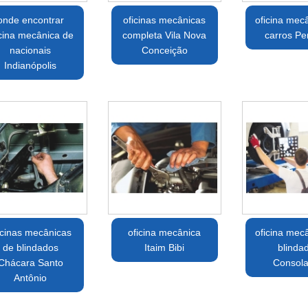
onde encontrar
oficinas mecânicas
oficina mec
icina mecânica de
completa Vila Nova
carros Pe
nacionais
Conceição
Indianópolis
icinas mecânicas
oficina mecânica
oficina mec
de blindados
Itaim Bibi
blinda
Chácara Santo
Consol
Antônio