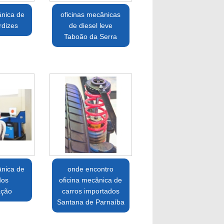
ânica de
oficinas mecânicas
rdizes
de diesel leve
Taboão da Serra
ânica de
onde encontro
dos
oficina mecânica de
ação
carros importados
Santana de Parnaíba