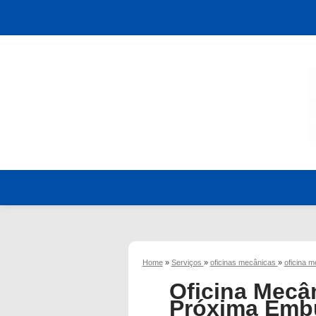
Home
»
Serviços
»
oficinas mecânicas
»
oficina 
Oficina Mecâ
Próxima Embu