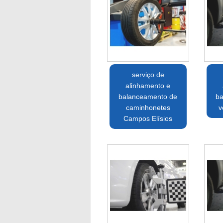
serviço de
alinhamento e
balanceamento de
ba
caminhonetes
v
Campos Elísios