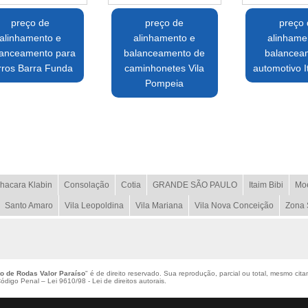
preço de
preço de
preço
alinhamento e
alinhamento e
alinhame
lanceamento para
balanceamento de
balancea
rros Barra Funda
caminhonetes Vila
automotivo I
Pompeia
hacara Klabin
Consolação
Cotia
GRANDE SÃO PAULO
Itaim Bibi
Mo
Santo Amaro
Vila Leopoldina
Vila Mariana
Vila Nova Conceição
Zona 
o de Rodas Valor Paraíso
" é de direito reservado. Sua reprodução, parcial ou total, mesmo cita
 Código Penal –
Lei 9610/98 - Lei de direitos autorais
.