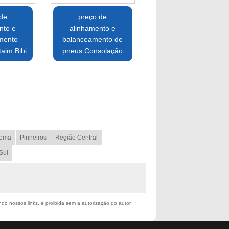
 de
preço de
nto e
alinhamento e
mento
balanceamento de
taim Bibi
pneus Consolação
ema
Pinheiros
Região Central
Sul
ndo nossos links, é proibida sem a autorização do autor.