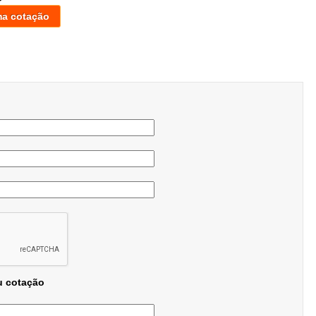
ma cotação
u cotação