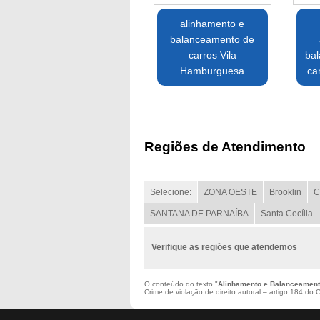
alinhamento e
balanceamento de
carros Vila
ba
Hamburguesa
ca
Regiões de Atendimento
Selecione:
ZONA OESTE
Brooklin
C
SANTANA DE PARNAÍBA
Santa Cecília
Verifique as regiões que atendemos
O conteúdo do texto "
Alinhamento e Balanceament
Crime de violação de direito autoral – artigo 184 do