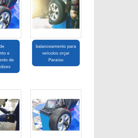
 de
balanceamento para
nto e
veículos orçar
ento de
Paraíso
dizes