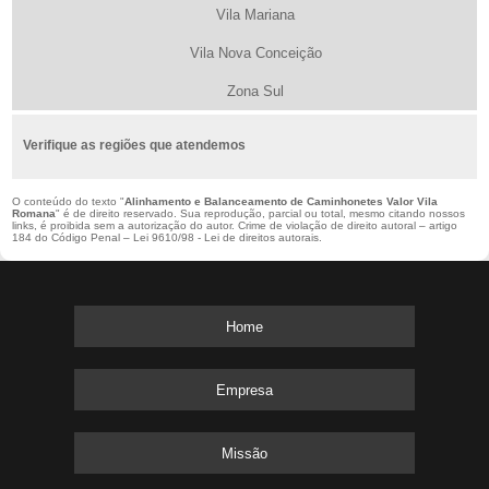
Vila Mariana
Vila Nova Conceição
Zona Sul
Verifique as regiões que atendemos
O conteúdo do texto "
Alinhamento e Balanceamento de Caminhonetes Valor Vila
Romana
" é de direito reservado. Sua reprodução, parcial ou total, mesmo citando nossos
links, é proibida sem a autorização do autor. Crime de violação de direito autoral – artigo
184 do Código Penal –
Lei 9610/98 - Lei de direitos autorais
.
Home
Empresa
Missão