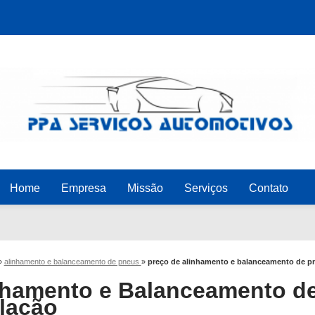
Home
Empresa
Missão
Serviços
Contato
»
alinhamento e balanceamento de pneus
»
preço de alinhamento e balanceamento de 
nhamento e Balanceamento d
lação