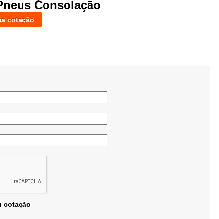
Pneus Consolação
ma cotação
u cotação