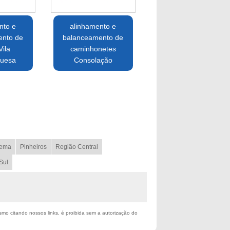
nto e
alinhamento e
ento de
balanceamento de
Vila
caminhonetes
uesa
Consolação
ema
Pinheiros
Região Central
Sul
esmo citando nossos links, é proibida sem a autorização do