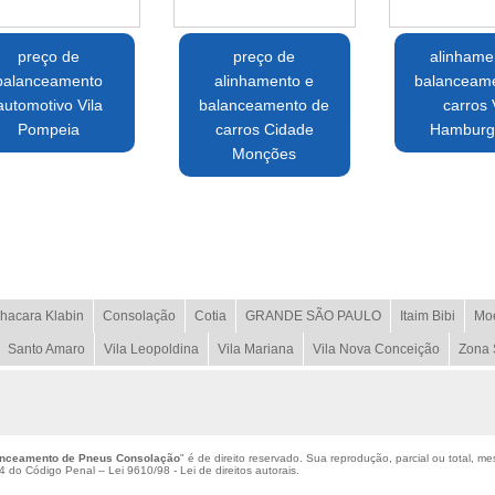
preço de
preço de
alinhame
balanceamento
alinhamento e
balanceam
automotivo Vila
balanceamento de
carros 
Pompeia
carros Cidade
Hamburg
Monções
hacara Klabin
Consolação
Cotia
GRANDE SÃO PAULO
Itaim Bibi
Mo
Santo Amaro
Vila Leopoldina
Vila Mariana
Vila Nova Conceição
Zona 
anceamento de Pneus Consolação
" é de direito reservado. Sua reprodução, parcial ou total, m
184 do Código Penal –
Lei 9610/98 - Lei de direitos autorais
.