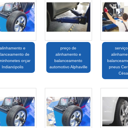
alinhamento e
preço de
serviço
lanceamento de
alinhamento e
alinhame
minhonetes orçar
balanceamento
balanceam
Indianópolis
automotivo Alphaville
pneus Cer
Césa