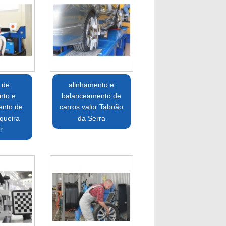
 de
alinhamento e
nto e
balanceamento de
ento de
carros valor Taboão
queira
da Serra
r