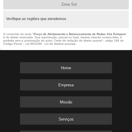
Zona Sul
Verifique as regiões que atendemos
O conteúdo do texto "
Preço de Alinhamento e Balanceamento de Rodas Vila Pompeia
"
é de direito reservado. Sua reprodução, parcial ou total, mesmo citando nossos links, é
proibida sem a autorização do autor. Crime de violação de direito autoral – artigo 184 do
Código Penal –
Lei 9610/98 - Lei de direitos autorais
.
Home
Empresa
Missão
Serviços