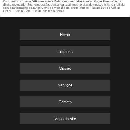
O conteúdo do texto "
Alinhamento e Balanceamento Automotivo Orçar Moema
" é de
direito reservado. Sua reprodução, parcial ou total, mesmo citando nossos links, é proibida
sem a autorização do autor. Crime de violação de direito autoral – artigo 184 do Código
Penal –
Lei 9610/98 - Lei de direitos autorais
.
Home
Empresa
Missão
Serviços
Contato
Mapa do site