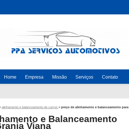
Home
Empresa
Missão
Serviços
Contato
»
alinhamento e balanceamento de carros
»
preço de alinhamento e balanceamento para 
nhamento e Balanceamento
Granja Viana