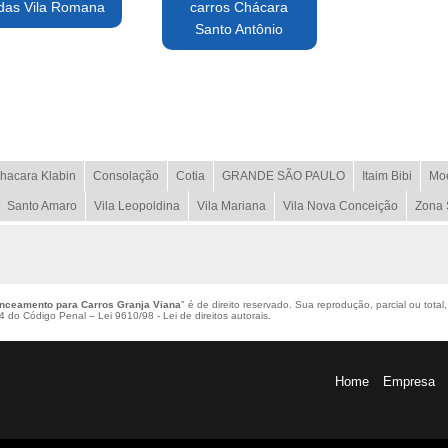
das Vila Romana
carros Chácara
Santo Antônio
hacara Klabin
Consolação
Cotia
GRANDE SÃO PAULO
Itaim Bibi
Mo
Santo Amaro
Vila Leopoldina
Vila Mariana
Vila Nova Conceição
Zona 
anceamento para Carros Granja Viana
" é de direito reservado. Sua reprodução, parcial ou tota
184 do Código Penal –
Lei 9610/98 - Lei de direitos autorais
.
Home
Empresa