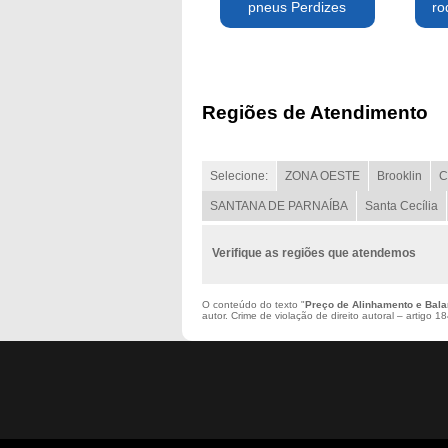
pneus Perdizes
ro
Regiões de Atendimento
Selecione:
ZONA OESTE
Brooklin
C
SANTANA DE PARNAÍBA
Santa Cecília
Verifique as regiões que atendemos
O conteúdo do texto "
Preço de Alinhamento e Bal
autor. Crime de violação de direito autoral – artigo 