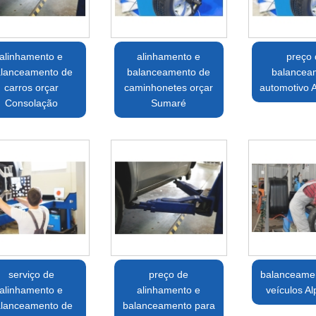
alinhamento e
alinhamento e
preço
lanceamento de
balanceamento de
balancea
carros orçar
caminhonetes orçar
automotivo A
Consolação
Sumaré
serviço de
preço de
balanceame
alinhamento e
alinhamento e
veículos Al
lanceamento de
balanceamento para