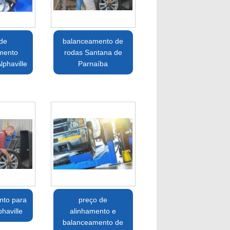
 de
balanceamento de
mento
rodas Santana de
lphaville
Parnaíba
nto para
preço de
phaville
alinhamento e
balanceamento de