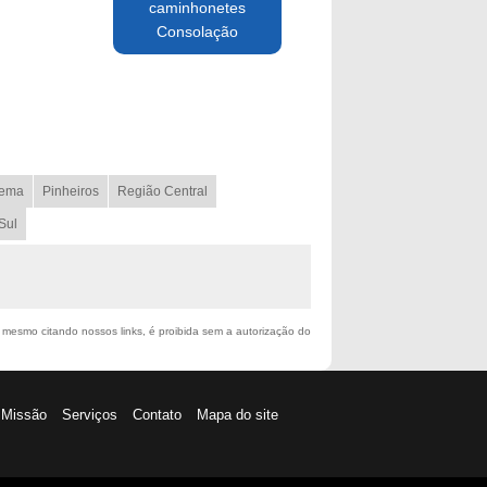
caminhonetes
Consolação
ema
Pinheiros
Região Central
Sul
l, mesmo citando nossos links, é proibida sem a autorização do
Missão
Serviços
Contato
Mapa do site