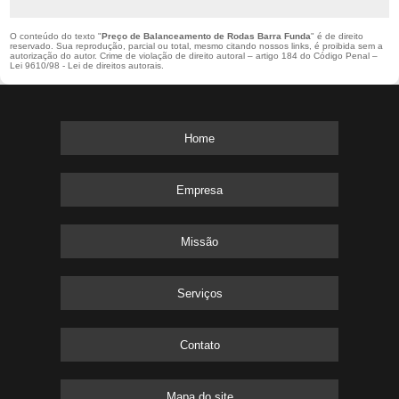
O conteúdo do texto "
Preço de Balanceamento de Rodas Barra Funda
" é de direito
reservado. Sua reprodução, parcial ou total, mesmo citando nossos links, é proibida sem a
autorização do autor. Crime de violação de direito autoral – artigo 184 do Código Penal –
Lei 9610/98 - Lei de direitos autorais
.
Home
Empresa
Missão
Serviços
Contato
Mapa do site