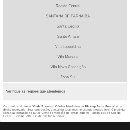
Região Central
SANTANA DE PARNAÍBA
Santa Cecília
Santo Amaro
Vila Leopoldina
Vila Mariana
Vila Nova Conceição
Zona Sul
Verifique as regiões que atendemos
O conteúdo do texto "
Onde Encontro Oficina Mecânica de Pick-up Barra Funda
" é de
direito reservado. Sua reprodução, parcial ou total, mesmo citando nossos links, é proibida
sem a autorização do autor. Crime de violação de direito autoral – artigo 184 do Código
Penal –
Lei 9610/98 - Lei de direitos autorais
.