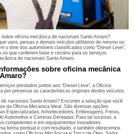
 sobre oficina mecânica de nacionais Santo Amaro?
ue vans, peruas e demais veículos utilitários de mesmo ou
em o time dos automóveis classificados como “Diesel Leve”,
 os que conferem base e cenário para os serviços
mecânica de nacionais Santo Amaro.
nformações sobre oficina mecânica
o Amaro?
erviços prestados juntos aos “Diesel Leve”, a Oficina
 por preservar as características originais destes veículos.
a de nacionais Santo Amaro? Encontre a solução que você
ços da Oficina Mecanica Ideal. São diversas opções
cas Especializadas, Amortecedores, Embreagens, Freios,
o Automotivo e Correias Dentadas. Para tal sucesso, a
ais competentes e em equipamentos inovadores.
ma forma pontual e com resultado, e também oferecemos
itados, como Oficinas Mecânicas e Troca de Óleo. Saiba