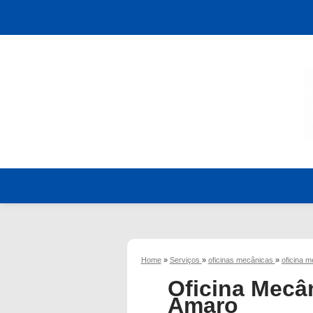
Home
»
Serviços
»
oficinas mecânicas
»
oficina m
Oficina Mecâ
Amaro