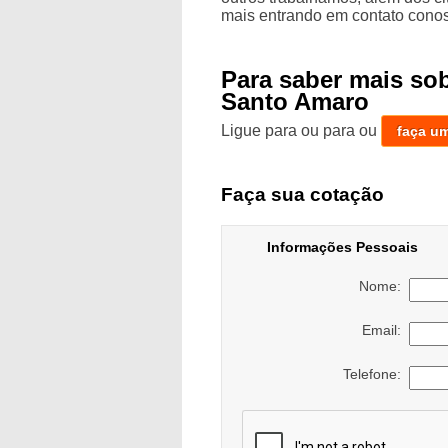
mais entrando em contato conos
Para saber mais so
Santo Amaro
Ligue para
ou para
ou
faça u
Faça sua cotação
Informações Pessoais
Nome:
Email:
Telefone: