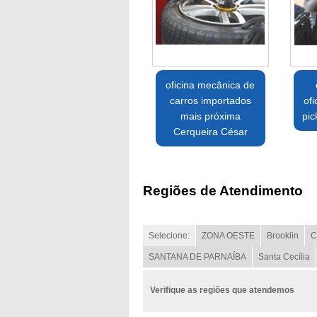
oficina mecânica de
carros importados
of
mais próxima
pic
Cerqueira César
Regiões de Atendimento
Selecione:
ZONA OESTE
Brooklin
C
SANTANA DE PARNAÍBA
Santa Cecília
Verifique as regiões que atendemos