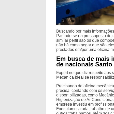
Buscando por mais informações
Partindo-se do pressuposto de q
similar perfil são os que compõ
não há como negar que são eles
prestados em/por uma oficina 
Em busca de mais i
de nacionais Sant
Expert no que diz respeito aos s
Mecanica Ideal se responsabiliza
Precisando de oficina mecânic
precisa, contando com os servi
disponibilizadas, como Mecâni
Higienização de Ar Condicionad
empresa investiu em profission
Executamos cada trabalho de u
outros trabalhamos, além dos c