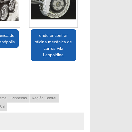
ânica de
onde encontrar
enópolis
oficina mecânica de
carros Vila
Leopoldina
ema
Pinheiros
Região Central
Sul