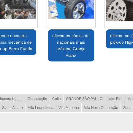
onde encontro
oficina mecânica de
oficina mec
icina mecânica de
nacionais mais
pick-up Higi
k-up Barra Funda
próxima Granja
Viana
hacara Klabin
Consolação
Cotia
GRANDE SÃO PAULO
Itaim Bibi
Mo
Santo Amaro
Vila Leopoldina
Vila Mariana
Vila Nova Conceição
Zona 