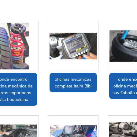
onde encontro
oficinas mecânicas
onde enco
icina mecânica de
completa Itaim Bibi
oficina mec
arros importados
suv Taboão 
Vila Leopoldina